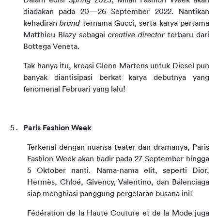
Dalam edisi 
Spring
 2023, Milan Fashion Week akan 
diadakan pada 20—26 September 2022. Nantikan 
kehadiran 
brand
 ternama Gucci, serta karya pertama 
Matthieu Blazy sebagai 
creative director
 terbaru dari 
Bottega Veneta.
Tak hanya itu, kreasi Glenn Martens untuk Diesel pun 
banyak diantisipasi berkat karya debutnya yang 
fenomenal Februari yang lalu!
Paris Fashion Week
Terkenal dengan nuansa teater dan dramanya, Paris 
Fashion Week akan hadir pada 27 September hingga 
5 Oktober nanti. Nama-nama elit, seperti Dior, 
Hermès, Chloé, Givency, Valentino, dan Balenciaga 
siap menghiasi panggung pergelaran busana ini!
Fédération de la Haute Couture et de la Mode juga 