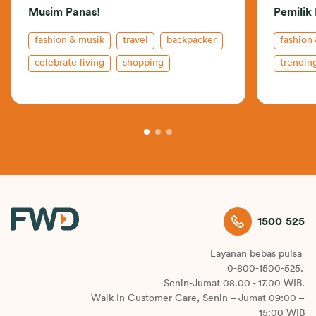
Musim Panas!
Pemilik 
fashion & musik
travel
backpacker
fashion
celebrate living
shopping
trendin
1500 525
Layanan bebas pulsa
0-800-1500-525.
Senin-Jumat 08.00 - 17.00 WIB.
Walk In Customer Care, Senin – Jumat 09:00 –
15:00 WIB