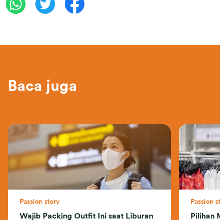
Baca juga
Passion story
Passion s
Wajib Packing Outfit Ini saat Liburan
Pilihan