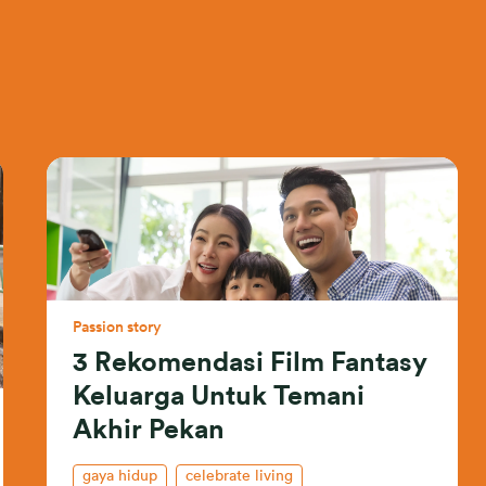
Passion story
3 Rekomendasi Film Fantasy
Keluarga Untuk Temani
Akhir Pekan
gaya hidup
celebrate living