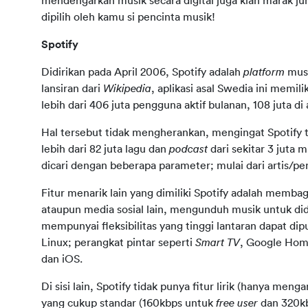
mendengarkan musik secara digital juga kian marak ju
dipilih oleh kamu si pencinta musik!
Spotify
Didirikan pada April 2006, Spotify adalah 
platform 
musi
lansiran dari 
Wikipedia
, aplikasi asal Swedia ini memili
lebih dari 406 juta pengguna aktif bulanan, 108 juta 
Hal tersebut tidak mengherankan, mengingat Spotify tel
lebih dari 82 juta lagu dan 
podcast 
dari sekitar 3 juta m
dicari dengan beberapa parameter; mulai dari artis/pe
Fitur menarik lain yang dimiliki Spotify adalah memb
ataupun media sosial lain, mengunduh musik untuk di
mempunyai fleksibilitas yang tinggi lantaran dapat di
Linux; perangkat pintar seperti 
Smart TV
, Google Home,
dan iOS.
Di sisi lain, Spotify tidak punya fitur lirik (hanya menga
yang cukup standar (160kbps untuk 
free user 
dan 320k