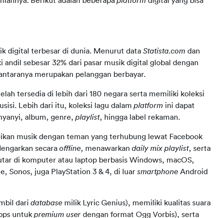
mlahnya. Berikut adalah beberapa 
platform 
digital yang bisa 
k digital terbesar di dunia. Menurut data 
Statista.com 
dan 
ki andil sebesar 32% dari pasar musik digital global dengan 
di antaranya merupakan pelanggan berbayar.
ah tersedia di lebih dari 180 negara serta memiliki koleksi 
usisi. Lebih dari itu, koleksi lagu dalam 
platform 
ini dapat 
nyanyi, album, genre, 
playlist
, hingga label rekaman.
agikan musik dengan teman yang terhubung lewat Facebook 
dengarkan secara 
offline
, menawarkan 
daily mix playlist
,
serta 
putar di komputer atau laptop berbasis Windows, macOS, 
 Sonos, juga PlayStation 3 & 4, di luar 
smartphone 
Android 
mbil dari 
database 
milik Lyric Genius), memiliki kualitas suara 
bps untuk 
premium user 
dengan format Ogg Vorbis), serta 