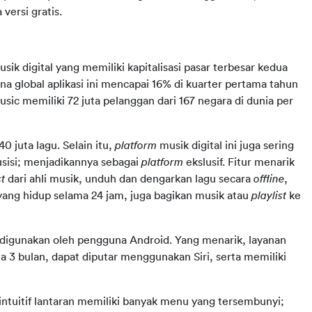
ersi gratis. 
sik digital yang memiliki kapitalisasi pasar terbesar kedua 
a global aplikasi ini mencapai 16% di kuarter pertama tahun 
c memiliki 72 juta pelanggan dari 167 negara di dunia per 
 juta lagu. Selain itu, 
platform 
musik digital ini juga sering 
sisi; menjadikannya sebagai 
platform 
ekslusif. Fitur menarik 
t 
dari ahli musik, unduh dan dengarkan lagu secara 
offline
, 
yang hidup selama 24 jam, juga bagikan musik atau 
playlist 
ke 
Biarpun aplikasi ini buatan Apple, namun ia dapat juga digunakan oleh pengguna Android. Yang menarik, layanan 
 3 bulan, dapat diputar menggunakan Siri, serta memiliki 
ntuitif lantaran memiliki banyak menu yang tersembunyi; 