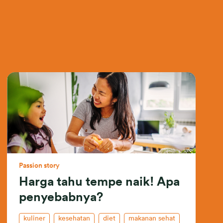
Passion story
Harga tahu tempe naik! Apa
penyebabnya?
kuliner
kesehatan
diet
makanan sehat