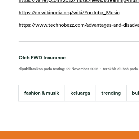
https://variety.com/2022/music/news/streaming-mus
https://en.wikipedia.org/wiki/YouTube_Music
https://www.technobezz.com/advantages-and-disadva
Oleh FWD Insurance
dipublikasikan pada testing
:
29 November 2022
·
terakhir diubah pada 
fashion & musik
keluarga
trending
bu