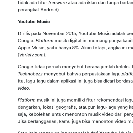
tidak ada fitur 
freeware 
atau ada iklan dan tanpa berlan
perangkat Android).
Youtube Music
Dirilis pada November 2015, Youtube Music adalah pen
Google. 
Platform 
musik digital ini memang punya kapita
Apple Music, yaitu hanya 8%. Akan tetapi, angka ini m
(
Variety.com
).
Technobezz 
menyebut bahwa perpustakaan lagu 
platf
itu, lagu-lagu dalam aplikasi ini juga bisa dicari berda
video
.
Platform 
musik ini juga memiliki fitur rekomendasi la
dengarkan, lokasi geografis, ataupun lagu-lagu yang ka
saja, kebolehan untuk menonton musik video dari pen
Jika berlangganan, kamu juga bisa menonton video musik