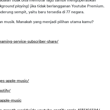
adalah tidak bisa memutar lagu sambil mengoperasikan 
kground playing
) jika tidak berlangganan Youtube Premium. 
enderung sempit, yaitu baru tersedia di 77 negara.
an musik. Manakah yang menjadi pilihan utama kamu?
eaming-service-subscriber-share/
es-apple-music/
otify/
apple-music