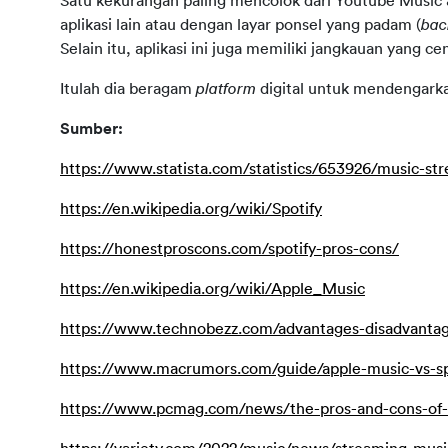
Satu kekurangan paling mencolok dari Youtube Music 
aplikasi lain atau dengan layar ponsel yang padam (
bac
Selain itu, aplikasi ini juga memiliki jangkauan yang c
Itulah dia beragam 
platform 
digital untuk mendengark
Sumber:
https://www.statista.com/statistics/653926/music-str
https://en.wikipedia.org/wiki/Spotify
https://honestproscons.com/spotify-pros-cons/
https://en.wikipedia.org/wiki/Apple_Music
https://www.technobezz.com/advantages-disadvantag
https://www.macrumors.com/guide/apple-music-vs-sp
https://www.pcmag.com/news/the-pros-and-cons-of-