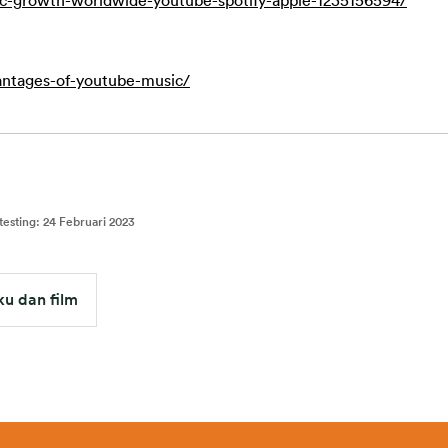
ic-growth-worldwide-youtube-spotify-apple-1235156594/
ntages-of-youtube-music/
testing
:
24 Februari 2023
ku dan film