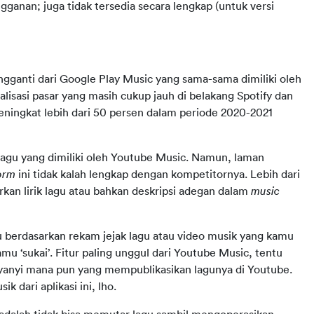
gganan; juga tidak tersedia secara lengkap (untuk versi 
gganti dari Google Play Music yang sama-sama dimiliki oleh 
lisasi pasar yang masih cukup jauh di belakang Spotify dan 
eningkat lebih dari 50 persen dalam periode 2020-2021 
Google tidak pernah menyebut berapa jumlah koleksi lagu yang dimiliki oleh Youtube Music. Namun, laman 
orm 
ini tidak kalah lengkap dengan kompetitornya. Lebih dari 
sarkan lirik lagu atau bahkan deskripsi adegan dalam 
music 
gu berdasarkan rekam jejak lagu atau video musik yang kamu 
mu ‘sukai’. Fitur paling unggul dari Youtube Music, tentu 
yanyi mana pun yang mempublikasikan lagunya di Youtube. 
 dari aplikasi ini, lho.