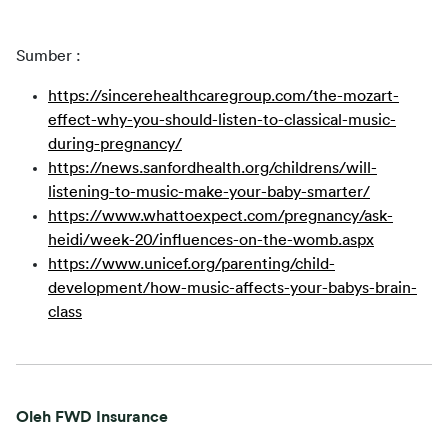
Sumber :
https://sincerehealthcaregroup.com/the-mozart-
effect-why-you-should-listen-to-classical-music-
during-pregnancy/
https://news.sanfordhealth.org/childrens/will-
listening-to-music-make-your-baby-smarter/
https://www.whattoexpect.com/pregnancy/ask-
heidi/week-20/influences-on-the-womb.aspx
https://www.unicef.org/parenting/child-
development/how-music-affects-your-babys-brain-
class
Oleh FWD Insurance