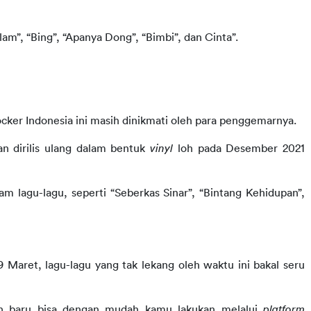
am”, “Bing”, “Apanya Dong”, “Bimbi”, dan Cinta”.
cker Indonesia ini masih dinikmati oleh para penggemarnya.
n dirilis ulang dalam bentuk 
vinyl
 loh pada Desember 2021 
m lagu-lagu, seperti “Seberkas Sinar”, “Bintang Kehidupan”, 
Maret, lagu-lagu yang tak lekang oleh waktu ini bakal seru 
un baru bisa dengan mudah kamu lakukan melalui 
platform 