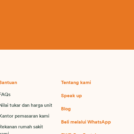
Bantuan
Tentang kami
FAQs
Speak up
Nilai tukar dan harga unit
Blog
Kantor pemasaran kami
Beli melalui WhatsApp
Rekanan rumah sakit