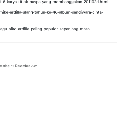
-ini-6-karya-titiek-puspa-yang-membanggakan-201102d.html
ke-ardilla-ulang-tahun-ke-46-album-sandiwara-cinta-
agu-nike-ardilla-paling-populer-sepanjang-masa
testing
:
16 Desember 2024