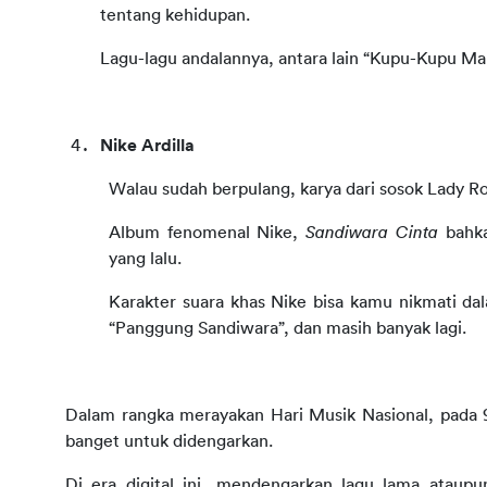
tentang kehidupan.
Lagu-lagu andalannya, antara lain “Kupu-Kupu Mal
Nike Ardilla
Walau sudah berpulang, karya dari sosok Lady Ro
Album fenomenal Nike, 
Sandiwara Cinta
 bahka
yang lalu.
Karakter suara khas Nike bisa kamu nikmati dala
“Panggung Sandiwara”, dan masih banyak lagi. 
Dalam rangka merayakan Hari Musik Nasional, pada 9 
banget untuk didengarkan.
Di era digital ini, mendengarkan lagu lama ataup