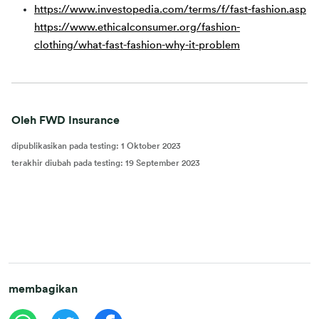
https://www.investopedia.com/terms/f/fast-fashion.asp
https://www.ethicalconsumer.org/fashion-
clothing/what-fast-fashion-why-it-problem
Oleh FWD Insurance
dipublikasikan pada testing
:
1 Oktober 2023
terakhir diubah pada testing
:
19 September 2023
membagikan