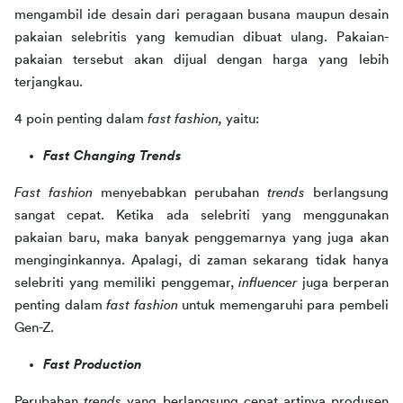
mengambil ide desain dari peragaan busana maupun desain 
pakaian selebritis yang kemudian dibuat ulang. Pakaian-
pakaian tersebut akan dijual dengan harga yang lebih 
terjangkau.
4 poin penting dalam 
fast fashion, 
yaitu:
Fast Changing Trends
Fast fashion
 menyebabkan perubahan 
trends
 berlangsung 
sangat cepat. Ketika ada selebriti yang menggunakan 
pakaian baru, maka banyak penggemarnya yang juga akan 
menginginkannya. Apalagi, di zaman sekarang tidak hanya 
selebriti yang memiliki penggemar, 
influencer 
juga berperan 
penting dalam 
fast fashion
 untuk memengaruhi para pembeli 
Gen-Z.
Fast Production
Perubahan 
trends 
yang berlangsung cepat artinya produsen 