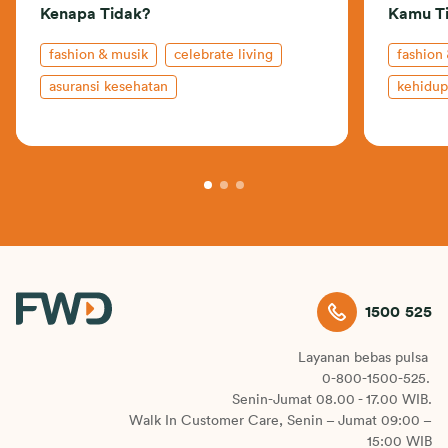
Kenapa Tidak?
Kamu Ti
fashion & musik
celebrate living
fashion
asuransi kesehatan
kehidup
kehidupan profesional
1500 525
Layanan bebas pulsa
0-800-1500-525.
Senin-Jumat 08.00 - 17.00 WIB.
Walk In Customer Care, Senin – Jumat 09:00 –
15:00 WIB