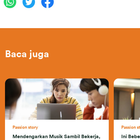
Baca juga
Passion story
Passion s
Mendengarkan Musik Sambil Bekerja,
Ini Beb