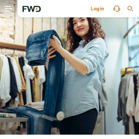
Login