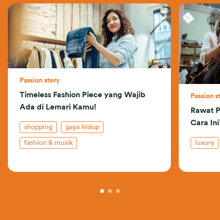
Passion story
Timeless Fashion Piece yang Wajib
Passion s
Ada di Lemari Kamu!
Rawat P
Cara Ini
shopping
gaya hidup
fashion & musik
luxury