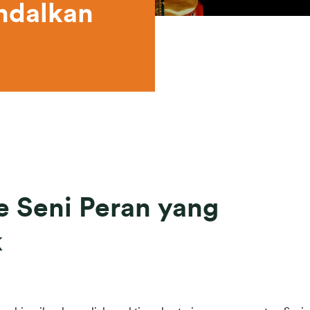
dalkan 
e Seni Peran yang
k