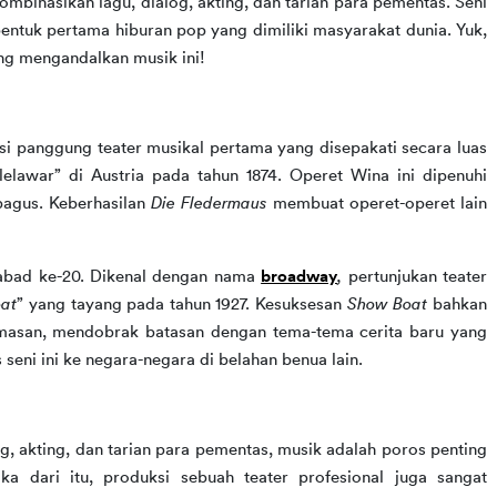
binasikan lagu, dialog, akting, dan tarian para pementas. Seni 
bentuk pertama hiburan pop yang dimiliki masyarakat dunia. Yuk, 
ng mengandalkan musik ini!
si panggung teater musikal pertama yang disepakati secara luas 
lelawar” di Austria pada tahun 1874. Operet Wina ini dipenuhi 
 bagus. Keberhasilan 
Die Fledermaus 
membuat operet-operet lain 
bad ke-20. Dikenal dengan nama 
broadway
, 
pertunjukan teater 
at
”
yang tayang pada tahun 1927. Kesuksesan 
Show Boat 
bahkan 
asan, mendobrak batasan dengan tema-tema cerita baru yang 
eni ini ke negara-negara di belahan benua lain.
g, akting, dan tarian para pementas, musik adalah poros penting 
a dari itu, produksi sebuah teater profesional juga sangat 