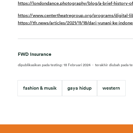
https://londondance.photography/blog/a-brief-history-of
https://www.centertheatregroup.org/programs/digital-li
https://tfr.news/articles/2021/11/18/dari-yunani-ke-indon
FWD Insurance
dipublikasikan pada testing
:
18 Februari 2024
·
terakhir diubah pada te
fashion & musik
gaya hidup
western