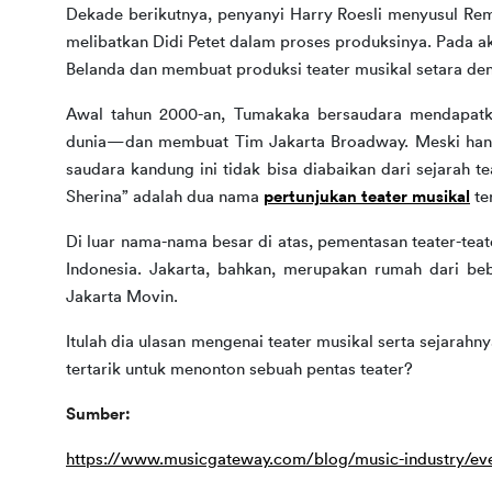
Dekade berikutnya, penyanyi Harry Roesli menyusul Re
melibatkan Didi Petet dalam proses produksinya. Pada ak
Belanda dan membuat produksi teater musikal setara den
Awal tahun 2000-an, Tumakaka bersaudara mendapatkan
dunia—dan membuat Tim Jakarta Broadway. Meski hanya
saudara kandung ini tidak bisa diabaikan dari sejarah t
Sherina” adalah dua nama 
pertunjukan teater musikal
 t
Di luar nama-nama besar di atas, pementasan teater-teat
Indonesia. Jakarta, bahkan, merupakan rumah dari beb
Jakarta Movin.
Itulah dia ulasan mengenai teater musikal serta sejarahn
tertarik untuk menonton sebuah pentas teater?
Sumber:
https://www.musicgateway.com/blog/music-industry/eve