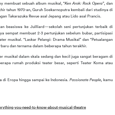
my membuat sebuah album musikal, “
Ken Arok: Rock Opera
”, dan 
hir tahun 1970-an, Guruh Soekarnoputra kembali dari studinya di 
gan Takarazuka Revue asal Jepang atau Lido asal Prancis.
 beasiswa ke Juilliard—sekolah seni pertunjukan terbaik di 
 sempat membuat 2-3 pertunjukan sebelum bubar, partisipasi 
eater musikal. “Laskar Pelangi: Drama Musikal” dan “Petualangan 
erbaru dan ternama dalam beberapa tahun terakhir.
er musikal dalam skala sedang dan kecil juga sangat beragam di 
erapa rumah produksi teater besar, seperti Teater Koma atau 
ya di Eropa hingga sampai ke Indonesia. 
Passionate People, 
kamu 
rything-you-need-to-know-about-musical-theatre