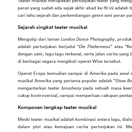
Teater musikal merupakan pertunjukan teater yang mengom
peran yang sudah ada sejak akhir abad ke-19 ini adalah 
cari tahu sejarah dan perkembangan genre seni peran ya
Sejarah singkat teater musikal
Mengutip dari laman 
London Dance Photography
, produk
adalah pertunjukan berjudul “
Die Fledermaus
” atau “Ke
dengan satir, lagu-lagu terkenal, serta jalan cerita yang
di berbagai negara mengikuti operet Wina tersebut.
Operet Eropa kemudian sampai di Amerika pada awal a
musikal Amerika yang pertama populer adalah “
Show Bo
mengantarkan teater 
broadway 
pada sebuah masa keem
cukup kontroversial, sampai memperluas cakupan pentas s
Komponen lengkap teater musikal
Meski teater musikal adalah kombinasi antara lagu, dialo
dalam plot atau kemajuan cerita pertunjukan ini. Mak