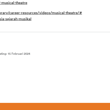
-musical-theatre
brary/career-resources/videos/musical-theatre/#
esia-sejarah-musikal
sting
:
15 Februari 2024