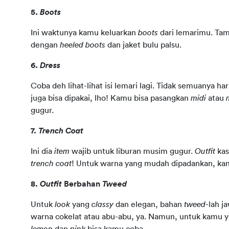
5. 
Boots
Ini waktunya kamu keluarkan 
boots
 dari lemarimu. Ta
dengan 
heeled boots 
dan jaket bulu palsu. 
6.
 Dress 
Coba deh lihat-lihat isi lemari lagi. Tidak semuanya har
juga bisa dipakai, lho! Kamu bisa pasangkan 
midi
 atau 
gugur. 
7. 
Trench Coat 
Ini dia 
item
 wajib untuk liburan musim gugur. 
Outfit
 ka
trench coat
! Untuk warna yang mudah dipadankan, kamu
8. 
Outfit
 Berbahan 
Tweed
Untuk 
look
 yang 
classy
 dan elegan, bahan 
tweed
-lah j
lemon
 dan 
pink
 bisa kamu coba.