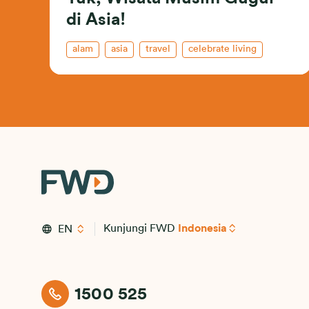
di Asia!
alam
asia
travel
celebrate living
Kunjungi FWD
Indonesia
EN
1500 525