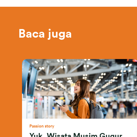
Baca juga
Passion story
Yuk, Wisata Musim Gugur