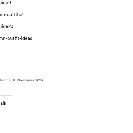
lide9
umn-outfits/
lide23
mn-outfit-ideas
testing
:
10 November 2023
sik