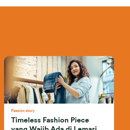
Passion story
Timeless Fashion Piece
yang Wajib Ada di Lemari