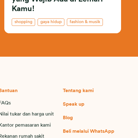
Kamu!
shopping
gaya hidup
fashion & musik
Bantuan
Tentang kami
FAQs
Speak up
Nilai tukar dan harga unit
Blog
Kantor pemasaran kami
Beli melalui WhatsApp
Rekanan rumah sakit