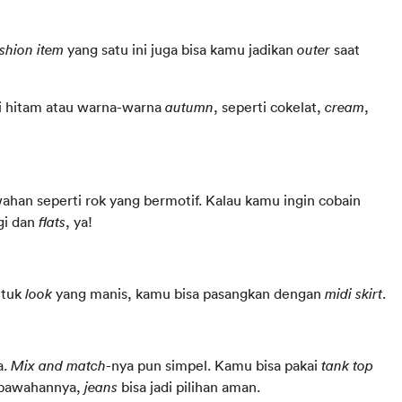
shion item
 yang satu ini juga bisa kamu jadikan 
outer
 saat 
ti hitam atau warna-warna 
autumn
, seperti cokelat, 
cream
, 
 atau jaket kamu polos, kamu bisa pakai bawahan seperti rok yang bermotif. Kalau kamu ingin cobain 
i dan 
flats
, ya!
ntuk 
look
 yang manis, kamu bisa pasangkan dengan 
midi skirt
.
. 
Mix and match
-nya pun simpel. Kamu bisa pakai 
tank top
 bawahannya, 
jeans
 bisa jadi pilihan aman. 