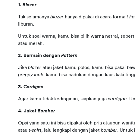
1. 
Blazer
Tak selamanya 
blazer
 hanya dipakai di acara formal! 
Fa
liburan.
Untuk soal warna, kamu bisa pilih warna netral, seper
atau merah. 
2. Bermain dengan 
Pattern
Jika 
blazer
preppy look
, kamu bisa padukan dengan kaus kaki tingg
3. 
Cardigan
Agar kamu tidak kedinginan, siapkan juga 
cardigan
. U
4. Jaket 
Bomber  
Opsi yang satu ini bisa dipakai oleh pria ataupun wanita
atau 
t-shirt
, lalu lengkapi dengan jaket 
bomber
. Untuk