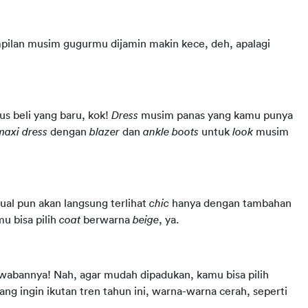
mpilan musim gugurmu dijamin makin kece, deh, apalagi 
us beli yang baru, kok! 
Dress
 musim panas yang kamu punya 
maxi dress 
dengan 
blazer
 dan 
ankle boots 
untuk 
look
 musim 
sual pun akan langsung terlihat 
chic
 hanya dengan tambahan 
 bisa pilih 
coat
 berwarna 
beige
, ya. 
awabannya! Nah, agar mudah dipadukan, kamu bisa pilih 
warna cokelat atau abu-abu, ya. Namun, untuk kamu yang ingin ikutan tren tahun ini, warna-warna cerah, seperti 