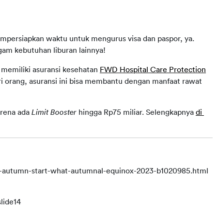
empersiapkan waktu untuk mengurus visa dan paspor, ya. 
gam kebutuhan liburan lainnya!
 memiliki asuransi kesehatan 
FWD Hospital Care Protection
eri orang, asuransi ini bisa membantu dengan manfaat rawat 
rena ada 
Limit Booster 
hingga Rp75 miliar. Selengkapnya 
di 
-autumn-start-what-autumnal-equinox-2023-b1020985.html
lide14