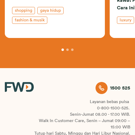
Rawat P
Cara Ini
shopping
gaya hidup
fashion & musik
luxury
1500 525
Layanan bebas pulsa
0-800-1500-525.
Senin-Jumat 08.00 - 17.00 WIB.
Walk In Customer Care, Senin – Jumat 09:00 –
15:00 WIB
Tutup hari Sabtu, Minggu dan Hari Libur Nasional.