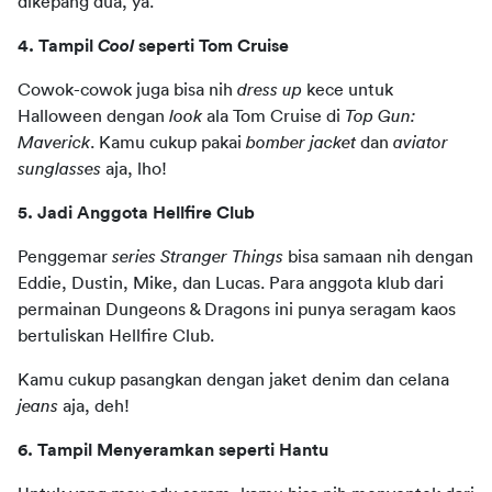
dikepang dua, ya.
4. Tampil 
Cool
 seperti Tom Cruise
Cowok-cowok juga bisa nih 
dress up
 kece untuk 
Halloween dengan 
look
 ala Tom Cruise di 
Top Gun: 
Maverick
. Kamu cukup pakai 
bomber jacket
 dan 
aviator 
sunglasses
 aja, lho!
5. Jadi Anggota Hellfire Club
Penggemar 
series Stranger Things
 bisa samaan nih dengan 
Eddie, Dustin, Mike, dan Lucas. Para anggota klub dari 
permainan Dungeons & Dragons ini punya seragam kaos 
bertuliskan Hellfire Club.
Kamu cukup pasangkan dengan jaket denim dan celana 
jeans
 aja, deh!
6. Tampil Menyeramkan seperti Hantu