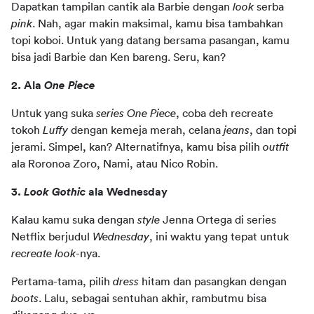
Dapatkan tampilan cantik ala Barbie dengan 
look
 serba 
pink
. Nah, agar makin maksimal, kamu bisa tambahkan 
topi koboi. Untuk yang datang bersama pasangan, kamu 
bisa jadi Barbie dan Ken bareng. Seru, kan?
2. Ala 
One Piece
Untuk yang suka 
series One Piece
, coba deh recreate 
tokoh 
Luffy
 dengan kemeja merah, celana 
jeans
, dan topi 
jerami. Simpel, kan? Alternatifnya, kamu bisa pilih 
outfit
ala Roronoa Zoro, Nami, atau Nico Robin.
3.
 Look Gothic
 ala Wednesday
Kalau kamu suka dengan 
style
 Jenna Ortega di series 
Netflix berjudul 
Wednesday
, ini waktu yang tepat untuk 
recreate look
-nya.
Pertama-tama, pilih 
dress
 hitam dan pasangkan dengan 
boots
. Lalu, sebagai sentuhan akhir, rambutmu bisa 