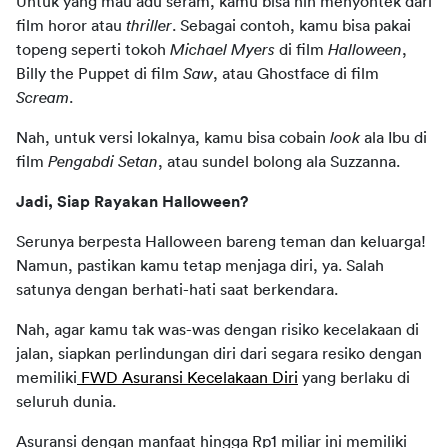
Untuk yang mau adu seram, kamu bisa nih menyontek dari 
film horor atau 
thriller
. Sebagai contoh, kamu bisa pakai 
topeng seperti tokoh 
Michael Myers 
di film 
Halloween
, 
Billy the Puppet di film 
Saw
, atau Ghostface di film 
Scream
.
Nah, untuk versi lokalnya, kamu bisa cobain 
look
 ala Ibu di 
film 
Pengabdi Setan
, atau sundel bolong ala Suzzanna.
Jadi, Siap Rayakan Halloween?
Serunya berpesta Halloween bareng teman dan keluarga! 
Namun, pastikan kamu tetap menjaga diri, ya. Salah 
satunya dengan berhati-hati saat berkendara.
Nah, agar kamu tak was-was dengan risiko kecelakaan di 
jalan, siapkan perlindungan diri dari segara resiko dengan 
memiliki
 FWD Asuransi Kecelakaan Diri
 yang berlaku di 
seluruh dunia.
Asuransi dengan manfaat hingga Rp1 miliar ini memiliki 