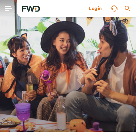
Login