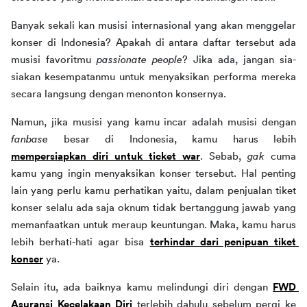
Banyak sekali kan musisi internasional yang akan menggelar 
konser di Indonesia? Apakah di antara daftar tersebut ada 
musisi favoritmu 
passionate people
? Jika ada, jangan sia-
siakan kesempatanmu untuk menyaksikan performa mereka 
secara langsung dengan menonton konsernya. 
Namun, jika musisi yang kamu incar adalah musisi dengan 
fanbase 
besar di Indonesia, kamu harus lebih 
mempersiapkan diri untuk ticket war
. Sebab, 
gak 
cuma 
kamu yang ingin menyaksikan konser tersebut. Hal penting 
lain yang perlu kamu perhatikan yaitu, dalam penjualan tiket 
konser selalu ada saja oknum tidak bertanggung jawab yang 
memanfaatkan untuk meraup keuntungan. Maka, kamu harus 
lebih berhati-hati agar bisa 
terhindar dari penipuan tiket 
konser
 ya.
Selain itu, ada baiknya kamu melindungi diri dengan 
FWD 
Asuransi Kecelakaan Diri
 terlebih dahulu sebelum pergi ke 