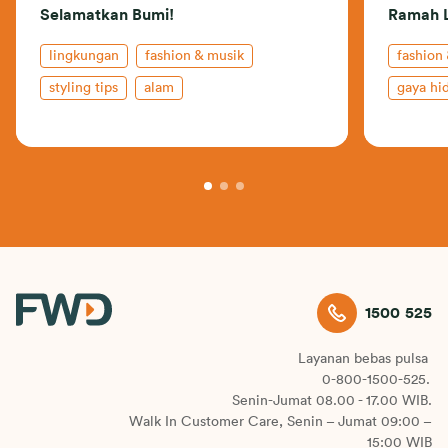
Selamatkan Bumi!
Ramah 
lingkungan
fashion & musik
fashion
styling tips
alam
gaya hi
1500 525
Layanan bebas pulsa
0-800-1500-525.
Senin-Jumat 08.00 - 17.00 WIB.
Walk In Customer Care, Senin – Jumat 09:00 –
15:00 WIB