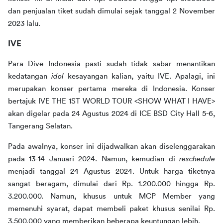
dan penjualan tiket sudah dimulai sejak tanggal 2 November 
2023 lalu.
IVE
Para Dive Indonesia pasti sudah tidak sabar menantikan 
kedatangan 
idol 
kesayangan kalian, yaitu IVE. Apalagi, ini 
merupakan konser pertama mereka di Indonesia. Konser 
bertajuk IVE THE 1ST WORLD TOUR <SHOW WHAT I HAVE> 
akan digelar pada 24 Agustus 2024 di ICE BSD City Hall 5-6, 
Tangerang Selatan.
Pada awalnya, konser ini dijadwalkan akan diselenggarakan 
pada 13-14 Januari 2024. Namun, kemudian di 
reschedule 
menjadi tanggal 24 Agustus 2024. Untuk harga tiketnya 
sangat beragam, dimulai dari Rp. 1.200.000 hingga Rp. 
3.200.000. Namun, khusus untuk MCP Member yang 
memenuhi syarat, dapat membeli paket khusus senilai Rp. 
3.500.000 yang memberikan beberapa keuntungan lebih.