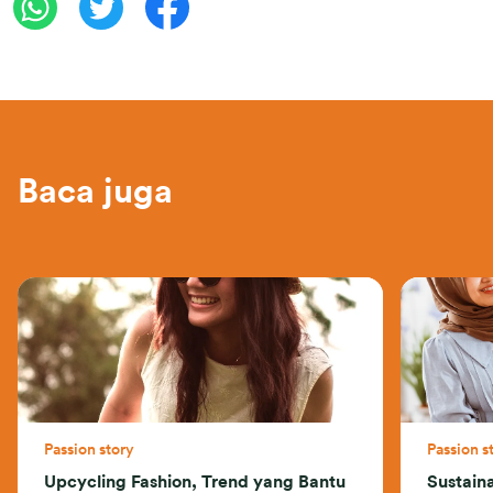
Baca juga
Passion story
Passion s
Upcycling Fashion, Trend yang Bantu
Sustain