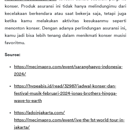
konser. Produk asuransi ini tidak hanya melindungimu dari 
kecelakaan berkendara atau saat bekerja saja, tetapi juga 
ketika kamu melakukan aktivitas kesukaanmu seperti 
menonton konser. Dengan adanya perlindungan asuransi ini, 
kamu jadi bisa lebih tenang dalam menikmati konser musisi 
favoritmu. 
Source:
https://mecimapro.com/event/saranghaeyo-indonesia-
2024/
https://hypeabis.id/read/32987/jadwal-konser-dan-
festival-musik-februari-2024-jonas-brothers-hingga-
wave-to-earth
https://adoinjakarta.com/
https://mecimapro.com/event/ive-the-1st-world-tour-in-
jakarta/