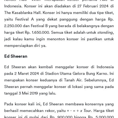
Indonesia. Konser ini akan diadakan di 27 Februari 2024 di 
The Kasablanka Hall. Konser ini hanya memiliki dua tipe tiket, 
yaitu Festival A yang dekat panggung dengan harga Rp. 
2.250.000 dan Festival B yang berada di belakangnya dengan 
harga tiket Rp. 1.650.000. Semua tiket adalah untuk 
standing
, 
jadi kalau kamu ingin menonton konser ini pastikan untuk 
mempersiapkan diri ya.
Ed Sheeran
Ed Sheeran akan kembali menggelar konser di Indonesia 
pada 2 Maret 2024 di Stadion Utama Gelora Bung Karno. Ini 
merupakan konser keduanya di Tanah Air. Sebelumnya, Ed 
Sheeran pernah menggelar konser di lokasi yang sama pada 
tanggal 3 Mei 2019 yang lalu.
Pada konser kali ini, Ed Sheeran membawa konsernya yang 
berhasil memecahkan rekor, yaitu 
+ - = ÷ x Tour
. Harga tiket 
konser ini di mulai dari Rp. 900.000 hingga Rp. 5.000.000 