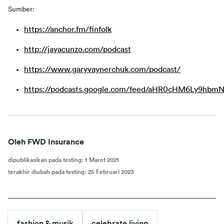
Sumber:
https://anchor.fm/finfolk
http://jayacunzo.com/podcast
https://www.garyvaynerchuk.com/podcast/
https://podcasts.google.com/feed/aHR0cHM6Ly9h
Oleh FWD Insurance
dipublikasikan pada testing
:
1 Maret 2021
terakhir diubah pada testing
:
25 Februari 2023
fashion & musik
celebrate living