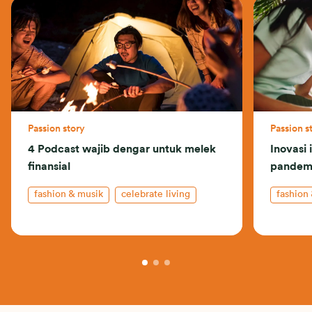
Passion story
Passion s
4 Podcast wajib dengar untuk melek
Inovasi 
finansial
pandem
fashion & musik
celebrate living
fashion