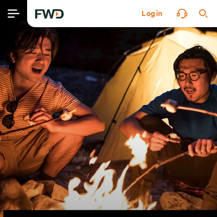
Login