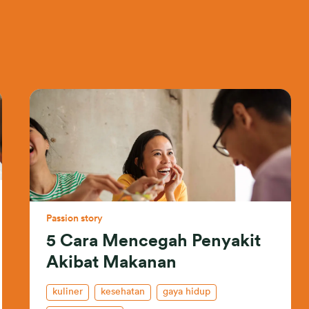
Passion story
5 Cara Mencegah Penyakit
Akibat Makanan
kuliner
kesehatan
gaya hidup