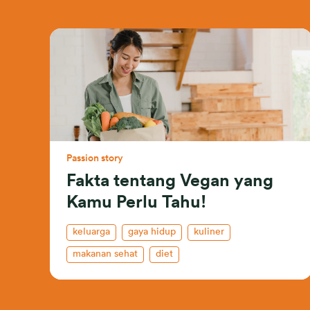
Passion story
Fakta tentang Vegan yang
Kamu Perlu Tahu!
keluarga
gaya hidup
kuliner
makanan sehat
diet