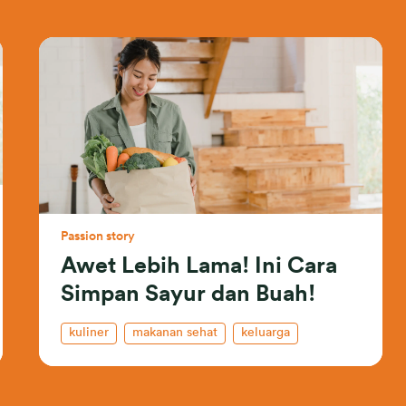
Passion story
Awet Lebih Lama! Ini Cara
Simpan Sayur dan Buah!
kuliner
makanan sehat
keluarga