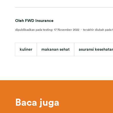
Oleh FWD Insurance
dipublikasikan pada testing
:
17 November 2022
·
terakhir diubah pada 
kuliner
makanan sehat
asuransi kesehata
Baca juga