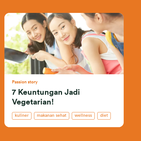
Passion story
7 Keuntungan Jadi
Vegetarian!
kuliner
makanan sehat
wellness
diet