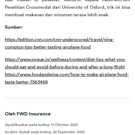
Penelitian Crossmodal dari University of Oxford, trik ini bisa 
membuat makanan dan minuman terasa lebih enak.
Sumber:
https://edition.cnn.com/cnn-underscored/travel/nina-
compton-tips-better-tasting-airplane-food
https://www.vogue.in/wellness/content/diet-tips-what-you-
should-eat-and-avoid-before-during-and-after-a-long-flight
https://www.foodandwine.com/how-to-make-airplane-food-
taste-better-7563468
Oleh FWD Insurance
dipublikasikan pada testing
:
11 Oktober 2023
terakhir diubah pada testing
:
22 September 2023