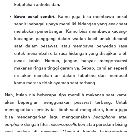
kebutuhan antioksidan.
Bawa bekal sendiri.
Kamu juga bisa membawa bekal
sendiri sebagai upaya memiliki hidangan yang enak saat
melakukan penerbangan. Kamu bisa membawa kacang-
kacangan panggang dalam wadah kecil untuk dicamil
saat dalam pesawat, atau membawa penyedap rasa
untuk menambah cita rasa hidangan yang disajikan oleh
awak kabin. Namun, jangan banyak mengonsumsi
makanan ringan tinggi garam ya. Sebab, camilan seperti
ini akan menahan air dalam tubuhmu dan membuat
kamu merasa tidak nyaman saat terbang.
Nah, itulah dia beberapa tips memilih makanan saat kamu 
akan bepergian menggunakan pesawat terbang. Untuk 
meningkatkan sensitivitas lidah saat mengudara, kamu juga 
bisa mendengarkan lagu menggunakan 
headphone 
atau 
earphone 
dengan fitur 
noice-cancellation 
atau peredam bising 
saat makan di pesawat. Menurut kepala Laboratorium 