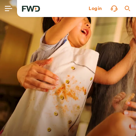
Login