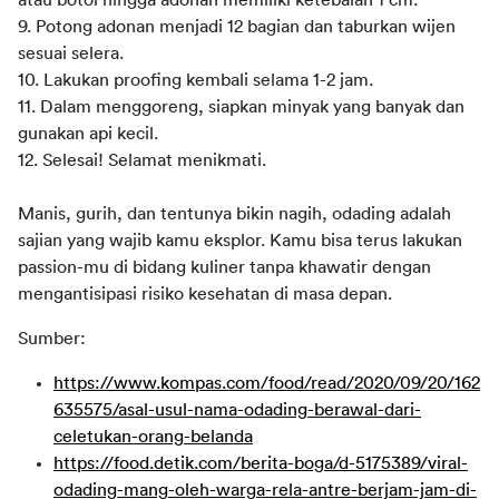
atau botol hingga adonan memiliki ketebalan 1 cm.
9. Potong adonan menjadi 12 bagian dan taburkan wijen 
sesuai selera.
10. Lakukan proofing kembali selama 1-2 jam.
11. Dalam menggoreng, siapkan minyak yang banyak dan 
gunakan api kecil.
12. Selesai! Selamat menikmati.
Manis, gurih, dan tentunya bikin nagih, odading adalah 
sajian yang wajib kamu eksplor. Kamu bisa terus lakukan 
passion-mu di bidang kuliner tanpa khawatir dengan 
mengantisipasi risiko kesehatan di masa depan.
Sumber:
https://www.kompas.com/food/read/2020/09/20/162
635575/asal-usul-nama-odading-berawal-dari-
celetukan-orang-belanda
https://food.detik.com/berita-boga/d-5175389/viral-
odading-mang-oleh-warga-rela-antre-berjam-jam-di-