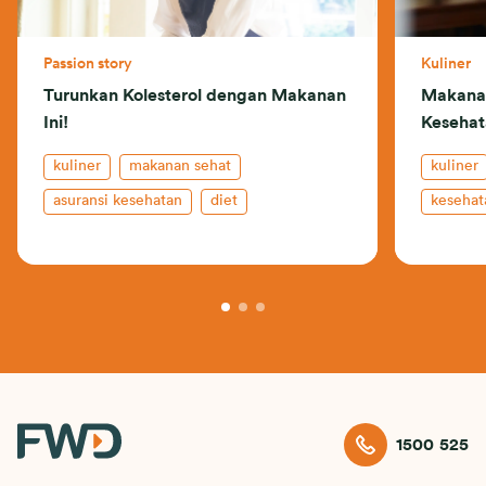
Passion story
Kuliner
Turunkan Kolesterol dengan Makanan
Makana
Ini!
Kesehat
kuliner
makanan sehat
kuliner
asuransi kesehatan
diet
kesehat
1500 525