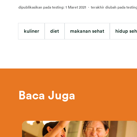
dipublikasikan pada testing
:
1 Maret 2021
·
terakhir diubah pada testin
kuliner
diet
makanan sehat
hidup seh
Baca Juga