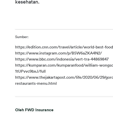
kesehatan.
Sumber:
https://edition.cnn.com/travel/article/world-best-foo
https://www.instagram.com/p/B5W6aZKA4N2/
https://www.bbc.com/indonesia/vert-tra-44869847
https://kumparan.com/kumparanfood/william-wongso-
1tUPvvc9bxJ/full
https://www.thejakartapost.com/life/2020/06/29/gor
restaurants-menu.html
Oleh FWD Insurance