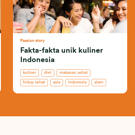
Passion story
Fakta-fakta unik kuliner
Indonesia
kuliner
diet
makanan sehat
hidup sehat
asia
indonesia
alam