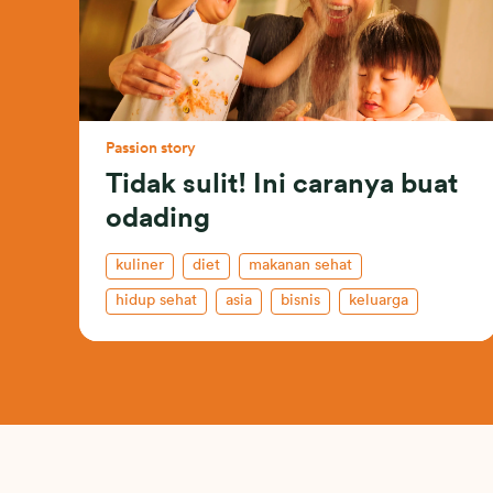
Passion story
Tidak sulit! Ini caranya buat
odading
kuliner
diet
makanan sehat
hidup sehat
asia
bisnis
keluarga