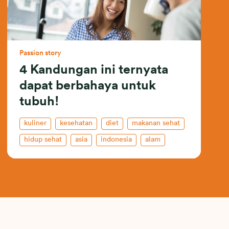
Passion story
4 Kandungan ini ternyata
dapat berbahaya untuk
tubuh!
kuliner
kesehatan
diet
makanan sehat
hidup sehat
asia
indonesia
alam