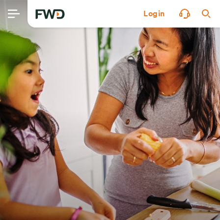
Login