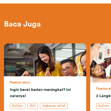
Baca Juga
Passion story
Passion s
Ingin berat badan meningkat? Ini
caranya!
2 Langk
kuliner
diet
makanan sehat
kuliner