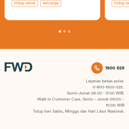
hidup sehat
keluarga
hidup s
1500 525
Layanan bebas pulsa
0-800-1500-525.
Senin-Jumat 08.00 - 17.00 WIB.
Walk In Customer Care, Senin – Jumat 09:00 –
15:00 WIB
Tutup hari Sabtu, Minggu dan Hari Libur Nasional.