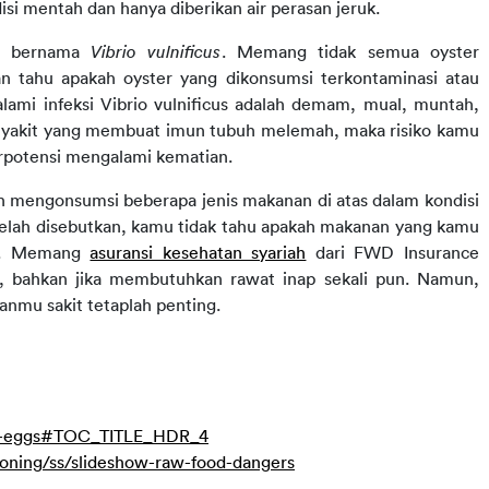
 mentah dan hanya diberikan air perasan jeruk.
i bernama 
Vibrio vulnificus
. Memang tidak semua oyster 
n tahu apakah oyster yang dikonsumsi terkontaminasi atau 
lami infeksi Vibrio vulnificus adalah demam, mual, muntah, 
 penyakit yang membuat imun tubuh melemah, maka risiko kamu 
erpotensi mengalami kematian.
h mengonsumsi beberapa jenis makanan di atas dalam kondisi 
lah disebutkan, kamu tidak tahu apakah makanan yang kamu 
ak. Memang 
asuransi kesehatan syariah
 dari FWD Insurance 
 bahkan jika membutuhkan rawat inap sekali pun. Namun, 
nmu sakit tetaplah penting.
raw-eggs#TOC_TITLE_HDR_4
oning/ss/slideshow-raw-food-dangers