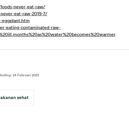
/foods-never-eat-raw/
-never-eat-raw-2019-7/
w-eggplant.htm
ger-eating-contaminated-raw-
ly%20ill,months%20as%20water%20becomes%20warmer
.
testing
:
24 Februari 2023
akanan sehat