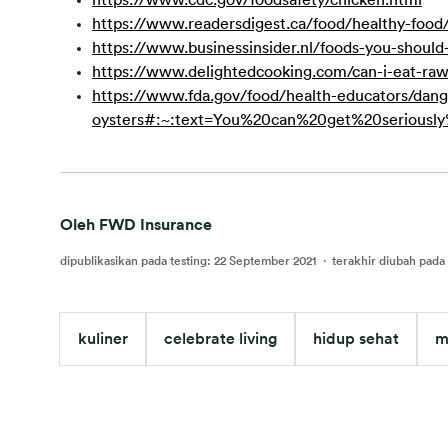
https://www.cdc.gov/foodsafety/chicken.html
https://www.readersdigest.ca/food/healthy-food
https://www.businessinsider.nl/foods-you-should
https://www.delightedcooking.com/can-i-eat-ra
https://www.fda.gov/food/health-educators/dan
oysters#:~:text=You%20can%20get%20serious
Oleh FWD Insurance
dipublikasikan pada testing
:
22 September 2021
·
terakhir diubah pada 
kuliner
celebrate living
hidup sehat
m