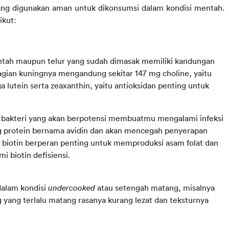
ang digunakan aman untuk dikonsumsi dalam kondisi mentah. 
ikut:
mentah maupun telur yang sudah dimasak memiliki kandungan 
gian kuningnya mengandung sekitar 147 mg choline, yaitu 
a lutein serta zeaxanthin, yaitu antioksidan penting untuk 
Namun, telur mentah juga berisiko mengandung bakteri yang akan berpotensi membuatmu mengalami infeksi 
g protein bernama avidin dan akan mencegah penyerapan 
l biotin berperan penting untuk memproduksi asam folat dan 
 biotin defisiensi.
alam kondisi
undercooked
atau setengah matang, misalnya
 yang terlalu matang rasanya kurang lezat dan teksturnya