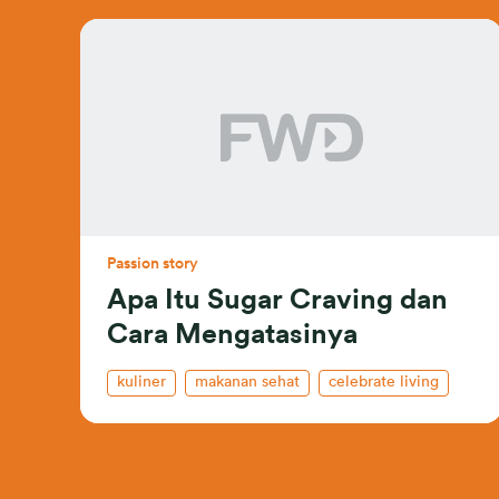
Passion story
Apa Itu Sugar Craving dan
Cara Mengatasinya
kuliner
makanan sehat
celebrate living