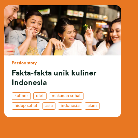
Passion story
Fakta-fakta unik kuliner
Indonesia
kuliner
diet
makanan sehat
hidup sehat
asia
indonesia
alam