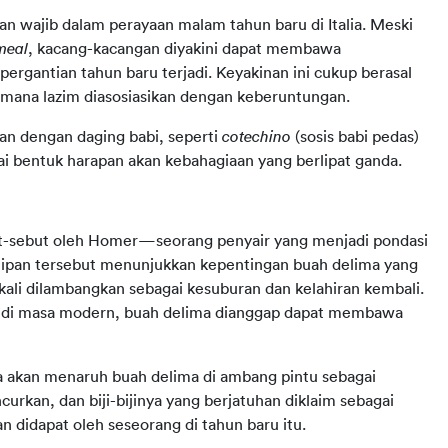
n wajib dalam perayaan malam tahun baru di Italia. Meski 
meal
, kacang-kacangan diyakini dapat membawa 
rgantian tahun baru terjadi. Keyakinan ini cukup berasal 
g mana lazim diasosiasikan dengan keberuntungan.
n dengan daging babi, seperti 
cotechino 
(sosis babi pedas) 
gai bentuk harapan akan kebahagiaan yang berlipat ganda.
but-sebut oleh Homer—seorang penyair yang menjadi pondasi 
ipan tersebut menunjukkan kepentingan buah delima yang 
kali dilambangkan sebagai kesuburan dan kelahiran kembali. 
u di masa modern, buah delima dianggap dapat membawa 
ya akan menaruh buah delima di ambang pintu sebagai 
kan, dan biji-bijinya yang berjatuhan diklaim sebagai 
 didapat oleh seseorang di tahun baru itu.