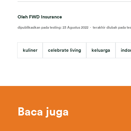
Oleh FWD Insurance
dipublikasikan pada testing
:
23 Agustus 2022
·
terakhir diubah pada te
kuliner
celebrate living
keluarga
indo
Baca juga