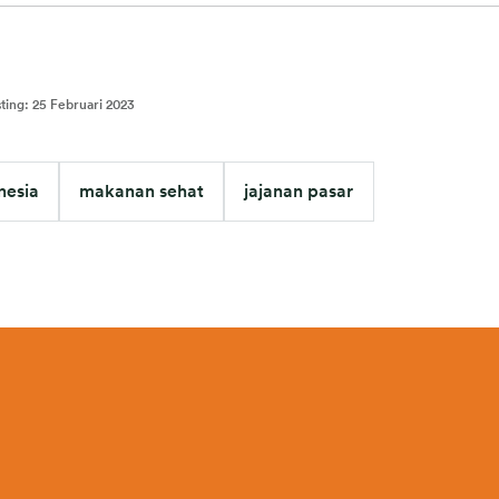
sting
:
25 Februari 2023
nesia
makanan sehat
jajanan pasar