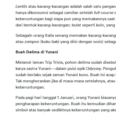
Lentils 
atau kacang-kacangan adalah salah satu pangana
hanya dikonsumsi sebagai camilan setelah 
full-course 
keberuntungan bagi siapa pun yang memakannya saat pe
dari bentuk kacang-kacangan; bulat seperti koin, yan
Sebagain orang Italia senang memakan kacang-kacanga
atau 
zampon 
(kuku babi yang diisi dengan sosis) seba
Buah Delima di Yunani
Melansir laman Trip Trivia, pohon delima sudah dise
karya sastra Yunani—dalam puisi epik 
Odyssey. 
Pengut
sudah berlaku sejak zaman Yunani kuno. Buah ini acap 
Tak mengherankan jika di masa-masa setelahnya, ata
keberuntungan.
Pada pagi hari tanggal 1 Januari, orang Yunani biasan
pengharapan keberuntungan. Buah itu kemudian dihancur
simbol atas banyak-sedikitnya keberuntungan yang akan