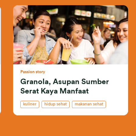
Passion story
Granola, Asupan Sumber
Serat Kaya Manfaat
kuliner
hidup sehat
makanan sehat