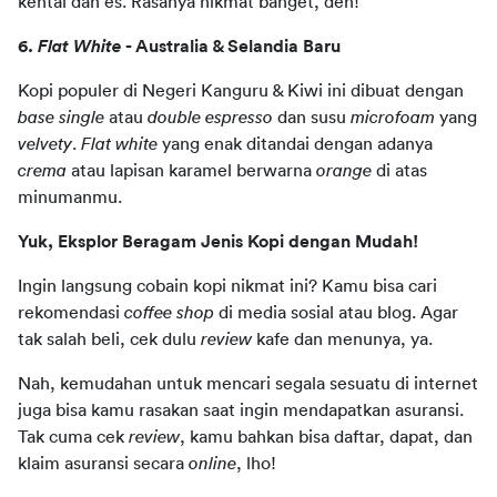
kental dan es. Rasanya nikmat banget, deh!
6. 
Flat White
 - Australia & Selandia Baru
Kopi populer di Negeri Kanguru & Kiwi ini dibuat dengan 
base single
 atau 
double espresso
 dan susu 
microfoam
 yang 
velvety
. 
Flat white 
yang enak ditandai dengan adanya 
crema
 atau lapisan karamel berwarna 
orange
 di atas 
minumanmu.
Yuk, Eksplor Beragam Jenis Kopi dengan Mudah!
Ingin langsung cobain kopi nikmat ini? Kamu bisa cari 
rekomendasi 
coffee shop
 di media sosial atau blog. Agar 
tak salah beli, cek dulu 
review
 kafe dan menunya, ya.
Nah, kemudahan untuk mencari segala sesuatu di internet 
juga bisa kamu rasakan saat ingin mendapatkan asuransi. 
Tak cuma cek 
review
, kamu bahkan bisa daftar, dapat, dan 
klaim asuransi secara 
online
, lho!