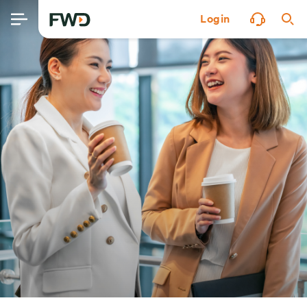
Login