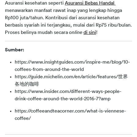
Asuransi kesehatan seperti 
Asuransi Bebas Handal 
menawarkan manfaat rawat inap yang lengkap hingga 
Rp100 juta/tahun. Kontribusi dari asuransi kesehatan 
berbasis syariah ini terjangkau, mulai dari Rp75 ribu/bulan. 
Proses belinya mudah secara 
online
di sini
!
Sumber:
https://www.insightguides.com/inspire-me/blog/10-
coffees-from-around-the-world
https://guide.michelin.com/en/article/features/
世界
各地的咖啡
https://www.insider.com/different-ways-people-
drink-coffee-around-the-world-2016-7?amp
https://coffeeandteacorner.com/what-is-viennese-
coffee/