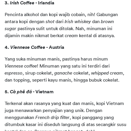
3. 
Irish Coffee
 - Irlandia
Pencinta alkohol dan kopi wajib cobain, nih! Gabungan 
antara kopi dengan 
shot
 dari 
Irish whiskey
 dan 
brown 
sugar
 pastinya sulit untuk ditolak. Nah, minuman ini 
dijamin makin nikmat berkat 
cream
 kental di atasnya.
4. 
Viennese Coffee
 - Austria
Yang suka minuman manis, pastinya harus minum 
Viennese coffee
! Minuman yang satu ini terdiri dari 
espresso
, sirup cokelat, 
ganache
 cokelat, 
whipped cream
, 
dan topping, seperti kayu manis, hingga bubuk cokelat.
5. 
Cà phê đá
 - Vietnam
Terkenal akan rasanya yang kuat dan manis, kopi Vietnam 
juga menawarkan penyajian yang unik. Dengan 
menggunakan 
French drip filter
, kopi panggang yang 
ditumbuk kasar ini diseduh langsung di atas secangkir susu 