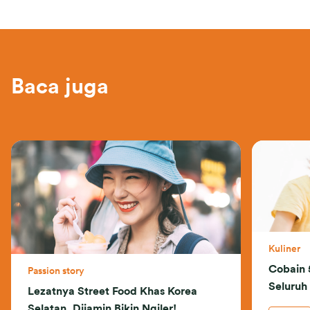
Baca juga
Kuliner
Cobain 
Passion story
Seluruh
Lezatnya Street Food Khas Korea
Selatan. Dijamin Bikin Ngiler!