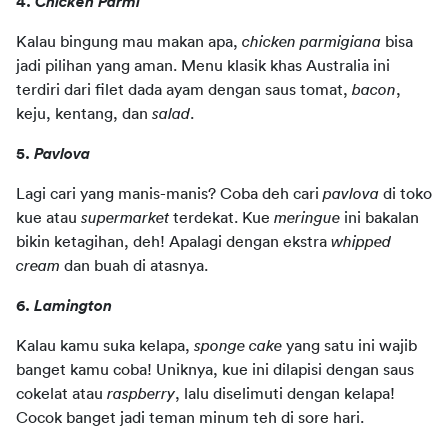
4. 
Chicken Parmi 
Kalau bingung mau makan apa, 
chicken parmigiana
 bisa 
jadi pilihan yang aman. Menu klasik khas Australia ini 
terdiri dari filet dada ayam dengan saus tomat, 
bacon
, 
keju, kentang, dan 
salad
. 
5. 
Pavlova 
Lagi cari yang manis-manis? Coba deh cari 
pavlova
 di toko 
kue atau 
supermarket
 terdekat. Kue 
meringue
 ini bakalan 
bikin ketagihan, deh! Apalagi dengan ekstra 
whipped 
cream
 dan buah di atasnya.
6.
 Lamington 
Kalau kamu suka kelapa, 
sponge cake
 yang satu ini wajib 
banget kamu coba! Uniknya, kue ini dilapisi dengan saus 
cokelat atau 
raspberry
, lalu diselimuti dengan kelapa! 
Cocok banget jadi teman minum teh di sore hari. 