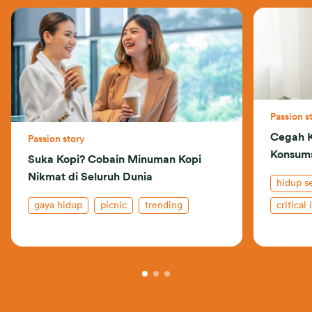
Passion s
Cegah 
Passion story
Konsums
Suka Kopi? Cobain Minuman Kopi
Nikmat di Seluruh Dunia
hidup s
gaya hidup
picnic
trending
critical 
kanker