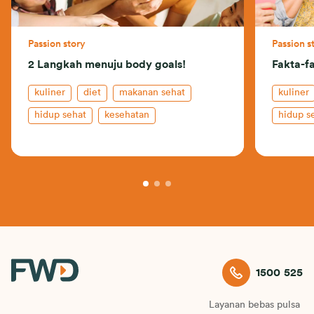
Passion story
Passion s
2 Langkah menuju body goals!
Fakta-fa
kuliner
diet
makanan sehat
kuliner
hidup sehat
kesehatan
hidup s
alam
1500 525
Layanan bebas pulsa