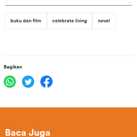
buku dan film
celebrate living
novel
Bagikan
Baca Juga