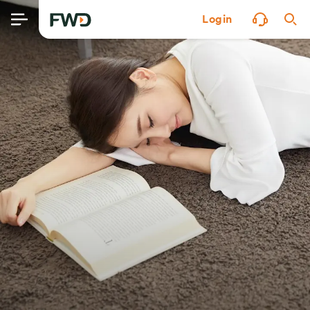
Login