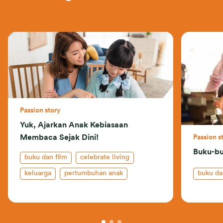
Passion story
Yuk, Ajarkan Anak Kebiasaan
Membaca Sejak Dini!
Passion s
Buku-buk
buku dan film
celebrate living
keluarga
pertumbuhan anak
buku da