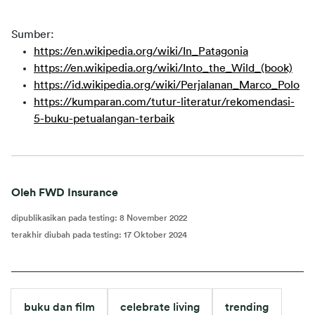
Sumber:
https://en.wikipedia.org/wiki/In_Patagonia
https://en.wikipedia.org/wiki/Into_the_Wild_(book)
https://id.wikipedia.org/wiki/Perjalanan_Marco_Polo
https://kumparan.com/tutur-literatur/rekomendasi-
5-buku-petualangan-terbaik
Oleh FWD Insurance
dipublikasikan pada testing
:
8 November 2022
terakhir diubah pada testing
:
17 Oktober 2024
buku dan film
celebrate living
trending