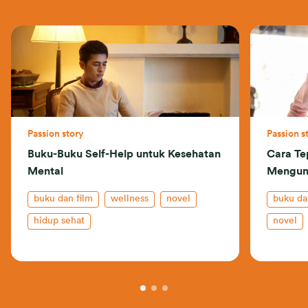
Passion story
Passion s
Buku-Buku Self-Help untuk Kesehatan
Cara Te
Mental
Mengun
buku dan film
wellness
novel
buku da
hidup sehat
novel