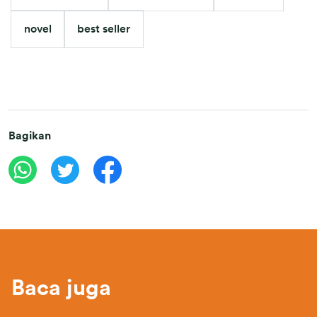
novel
best seller
Bagikan
Baca juga