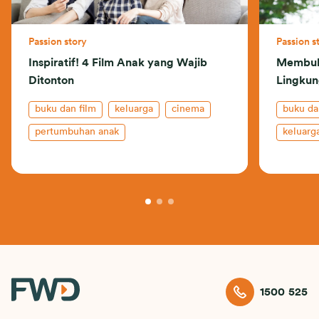
Passion story
Passion s
Inspiratif! 4 Film Anak yang Wajib
Membuk
Ditonton
Lingkun
buku dan film
keluarga
cinema
buku da
pertumbuhan anak
keluarg
1500 525