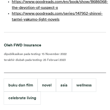
https://www.goodreads.com/en/book/show/8686068-
the-devotion-of-suspect-x
https://www.goodreads.com/series/147952-shinrei-
tantei-yakumo-light-novels
Oleh FWD Insurance
dipublikasikan pada testing
:
15 November 2022
terakhir diubah pada testing
:
25 Februari 2023
buku dan film
novel
asia
wellness
celebrate living