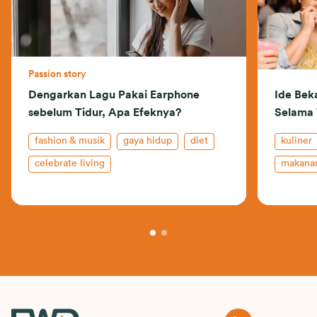
Passion story
Dengarkan Lagu Pakai Earphone
Ide Bek
sebelum Tidur, Apa Efeknya?
Selama
fashion & musik
gaya hidup
diet
kuliner
celebrate living
makanan