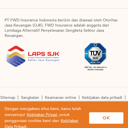
PT FWD Insurance Indonesia berizin dan diawasi oleh Otoritas
Jasa Keuangan (OJK). FWD Insurance adalah anggota dari
Lembaga Alternatif Penyelesaian Sengketa Sektor Jasa
Keuangan.
Sitemap
Sangkalan
Keamanan online
Kebijakan data pribadi
Pengumuman unit syariah
Informasi pengkinian layanan
Dengan mengakses situs kami, kamu telah
menyetujui
Kebijakan Privasi
untuk
© Copyright 2026 PT FWD Insurance Indonesia. All rights
OK
penggunaan
cookies
kami dan
Kebijakan
reserved.
Data Pribadi
.