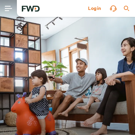
Login