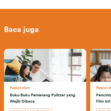
Baca juga
Passion story
Passion s
Buku-Buku Pemenang Pulitzer yang
Pencint
Wajib Dibaca
Film Ini!