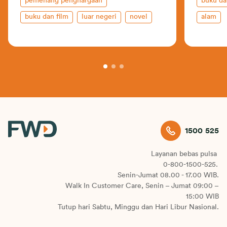
pemenang penghargaan
buku da
buku dan film
luar negeri
novel
alam
1500 525
Layanan bebas pulsa
0-800-1500-525.
Senin-Jumat 08.00 - 17.00 WIB.
Walk In Customer Care, Senin – Jumat 09:00 –
15:00 WIB
Tutup hari Sabtu, Minggu dan Hari Libur Nasional.