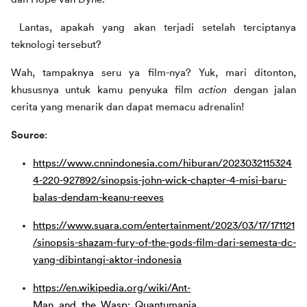
 Lantas, apakah yang akan terjadi setelah terciptanya 
teknologi tersebut?
Wah, tampaknya seru ya film-nya? Yuk, mari ditonton, 
khususnya untuk kamu penyuka film 
action
 dengan jalan 
cerita yang menarik dan dapat memacu adrenalin!
Source
: 
https://www.cnnindonesia.com/hiburan/2023032115324
4-220-927892/sinopsis-john-wick-chapter-4-misi-baru-
balas-dendam-keanu-reeves
https://www.suara.com/entertainment/2023/03/17/171121
/sinopsis-shazam-fury-of-the-gods-film-dari-semesta-dc-
yang-dibintangi-aktor-indonesia
https://en.wikipedia.org/wiki/Ant-
Man_and_the_Wasp:_Quantumania