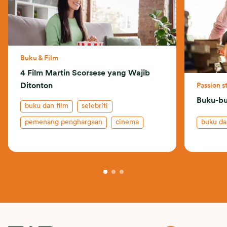
Buku & Film
4 Film Martin Scorsese yang Wajib
Ditonton
Passion s
Buku-buk
buku dan film
selebriti
pemenang penghargaan
cinema
buku da