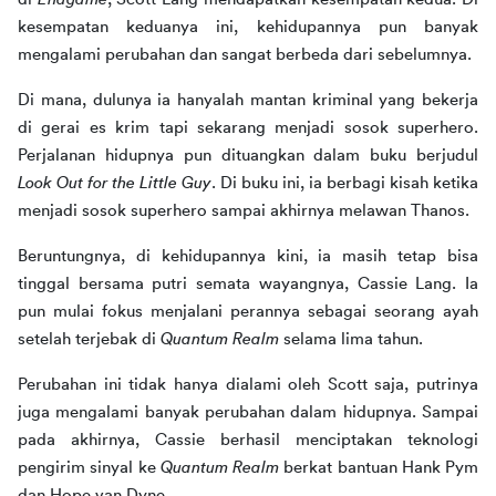
kesempatan keduanya ini, kehidupannya pun banyak 
mengalami perubahan dan sangat berbeda dari sebelumnya. 
Di mana, dulunya ia hanyalah mantan kriminal yang bekerja 
di gerai es krim tapi sekarang menjadi sosok superhero. 
Perjalanan hidupnya pun dituangkan dalam buku berjudul 
Look Out for the Little Guy
. Di buku ini, ia berbagi kisah ketika 
menjadi sosok superhero sampai akhirnya melawan Thanos. 
Beruntungnya, di kehidupannya kini, ia masih tetap bisa 
tinggal bersama putri semata wayangnya, Cassie Lang. Ia 
pun mulai fokus menjalani perannya sebagai seorang ayah 
setelah terjebak di 
Quantum Realm
 selama lima tahun. 
Perubahan ini tidak hanya dialami oleh Scott saja, putrinya 
juga mengalami banyak perubahan dalam hidupnya. Sampai 
pada akhirnya, Cassie berhasil menciptakan teknologi 
pengirim sinyal ke 
Quantum Realm
 berkat bantuan Hank Pym 
dan Hope van Dyne. 