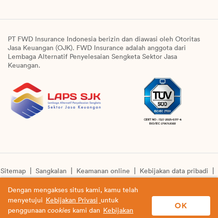
PT FWD Insurance Indonesia berizin dan diawasi oleh Otoritas
Jasa Keuangan (OJK). FWD Insurance adalah anggota dari
Lembaga Alternatif Penyelesaian Sengketa Sektor Jasa
Keuangan.
Sitemap
Sangkalan
Keamanan online
Kebijakan data pribadi
Pengumuman unit syariah
Informasi pengkinian layanan
Dengan mengakses situs kami, kamu telah
menyetujui
Kebijakan Privasi
untuk
© Copyright 2026 PT FWD Insurance Indonesia. All rights
OK
penggunaan
cookies
kami dan
Kebijakan
reserved.