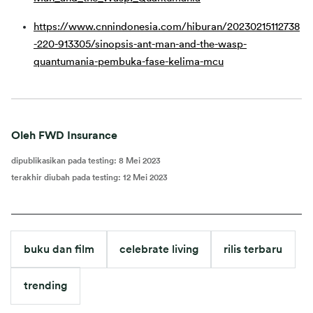
https://www.cnnindonesia.com/hiburan/20230215112738
-220-913305/sinopsis-ant-man-and-the-wasp-
quantumania-pembuka-fase-kelima-mcu
Oleh FWD Insurance
dipublikasikan pada testing
:
8 Mei 2023
terakhir diubah pada testing
:
12 Mei 2023
buku dan film
celebrate living
rilis terbaru
trending