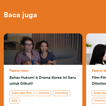
Baca juga
Passion story
Passion s
Bahas Hukum! 4 Drama Korea Ini Seru
Film-Fi
untuk Diikuti!
Ditonto
buku dan film
cinema
trending
buku da
asia
cinema