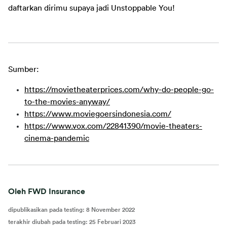
daftarkan dirimu supaya jadi Unstoppable You!
Sumber:
https://movietheaterprices.com/why-do-people-go-
to-the-movies-anyway/
https://www.moviegoersindonesia.com/
https://www.vox.com/22841390/movie-theaters-
cinema-pandemic
Oleh FWD Insurance
dipublikasikan pada testing
:
8 November 2022
terakhir diubah pada testing
:
25 Februari 2023