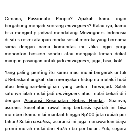
Gimana, Passionate People? Apakah kamu ingin 
bergabung menjadi seorang 
moviegoers
? Kalau iya, kamu 
bisa mengintip jadwal mendatang Moviegoers Indonesia 
di situs resmi ataupun media sosial mereka yang bernama 
sama dengan nama komunitas ini. Jika ingin pergi 
menonton bioskop sendiri atau mengajak teman dekat 
maupun pasangan untuk jadi 
moviegoers
, juga, bisa, kok!
Yang paling penting itu kamu mau mulai bergerak untuk 
#BebaskanLangkah dan merayakan hidupmu melalui hobi 
atau keinginan-keinginan yang belum terwujud. Salah 
satunya ialah mulai jadi 
moviegoers 
atau mulai bekali diri 
dengan 
Asuransi Kesehatan Bebas Handal
. 
Soalnya, 
asuransi kesehatan rawat inap berbasis syariah ini bisa 
memberi kamu nilai manfaat hingga Rp100 juta rupiah per 
tahun
! Selain 
cashless, 
asuransi ini juga menawarkan biaya 
premi murah mulai dari Rp75 ribu per bulan. Yuk, segera 