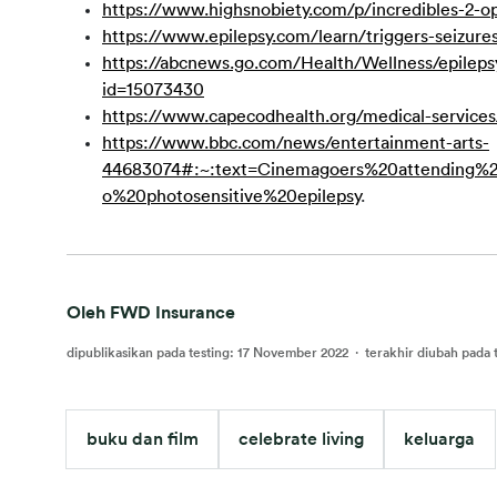
https://www.highsnobiety.com/p/incredibles-2-
https://www.epilepsy.com/learn/triggers-seizures
https://abcnews.go.com/Health/Wellness/epileps
id=15073430
https://www.capecodhealth.org/medical-services/
https://www.bbc.com/news/entertainment-arts-
44683074#:~:text=Cinemagoers%20attending%20
o%20photosensitive%20epilepsy
.
Oleh FWD Insurance
dipublikasikan pada testing
:
17 November 2022
·
terakhir diubah pada 
buku dan film
celebrate living
keluarga