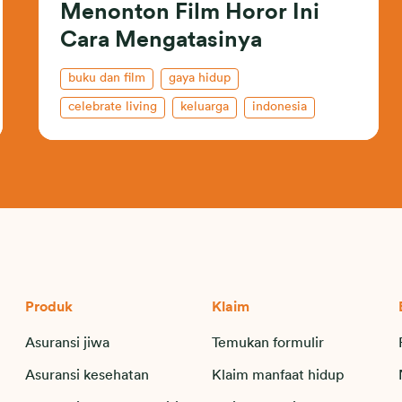
Menonton Film Horor Ini
Cara Mengatasinya
buku dan film
gaya hidup
celebrate living
keluarga
indonesia
Produk
Klaim
Asuransi jiwa
Temukan formulir
Asuransi kesehatan
Klaim manfaat hidup