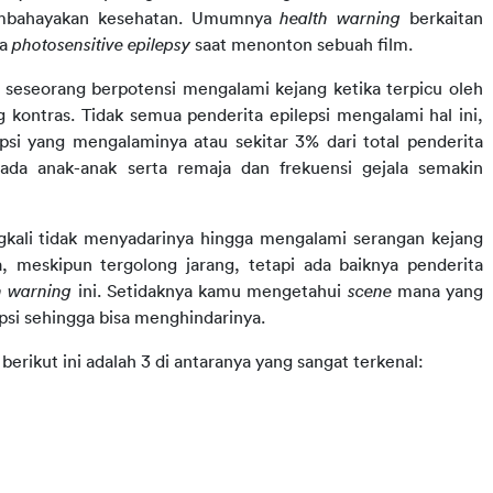
membahayakan kesehatan. Umumnya
health warning
berkaitan
ta
photosensitive epilepsy
saat menonton sebuah film.
a seseorang berpotensi mengalami kejang ketika terpicu oleh
 kontras. Tidak semua penderita epilepsi mengalami hal ini,
epsi yang mengalaminya atau sekitar 3% dari total penderita
da anak-anak serta remaja dan frekuensi gejala semakin
ngkali tidak menyadarinya hingga mengalami serangan kejang
a, meskipun tergolong jarang, tetapi ada baiknya penderita
h warning
ini. Setidaknya kamu mengetahui
scene
mana yang
psi sehingga bisa menghindarinya.
,
berikut ini adalah 3 di antaranya yang sangat terkenal: