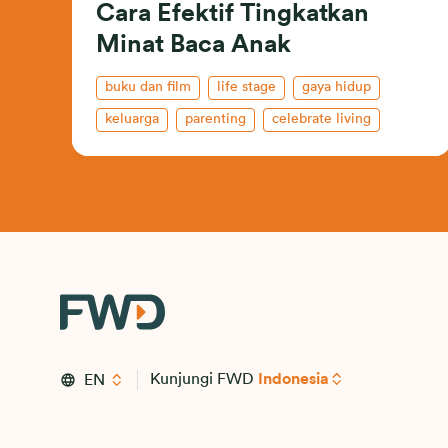
Cara Efektif Tingkatkan
Minat Baca Anak
buku dan film
life stage
gaya hidup
keluarga
parenting
celebrate living
Kunjungi FWD
Indonesia
EN