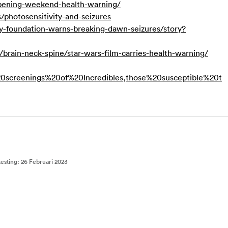
opening-weekend-health-warning/
/photosensitivity-and-seizures
y-foundation-warns-breaking-dawn-seizures/story?
brain-neck-spine/star-wars-film-carries-health-warning/
screenings%20of%20Incredibles,those%20susceptible%20t
testing
:
26 Februari 2023