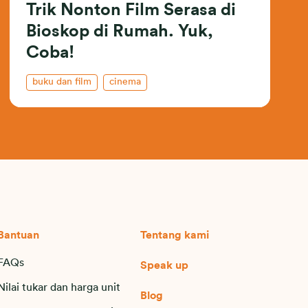
Trik Nonton Film Serasa di
Bioskop di Rumah. Yuk,
Coba!
buku dan film
cinema
Bantuan
Tentang kami
FAQs
Speak up
Nilai tukar dan harga unit
Blog