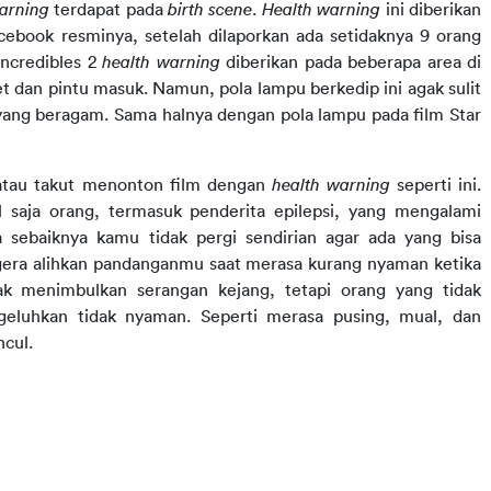
arning
terdapat pada
birth scene
.
Health warning
ini diberikan
cebook resminya, setelah dilaporkan ada setidaknya 9 orang
Incredibles 2
health warning
diberikan pada beberapa area di
t dan pintu masuk. Namun, pola lampu berkedip ini agak sulit
 yang beragam. Sama halnya dengan pola lampu pada film Star
 atau takut menonton film dengan
health warning
seperti ini.
l saja orang, termasuk penderita epilepsi, yang mengalami
sebaiknya kamu tidak pergi sendirian agar ada yang bisa
gera alihkan pandanganmu saat merasa kurang nyaman ketika
ak menimbulkan serangan kejang, tetapi orang yang tidak
eluhkan tidak nyaman. Seperti merasa pusing, mual, dan
ncul.