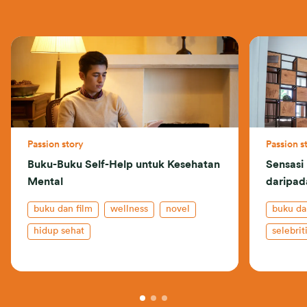
Passion story
Passion s
Buku-Buku Self-Help untuk Kesehatan
Sensasi
Mental
daripad
buku dan film
wellness
novel
buku da
hidup sehat
selebrit