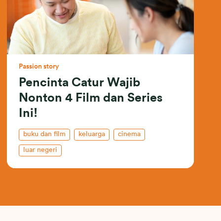
Passion story
Pencinta Catur Wajib
Nonton 4 Film dan Series
Ini!
buku dan film
keluarga
cinema
luar negeri