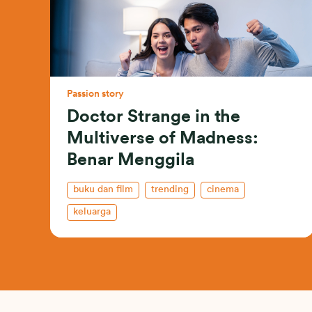
Passion story
Doctor Strange in the
Multiverse of Madness:
Benar Menggila
buku dan film
trending
cinema
keluarga