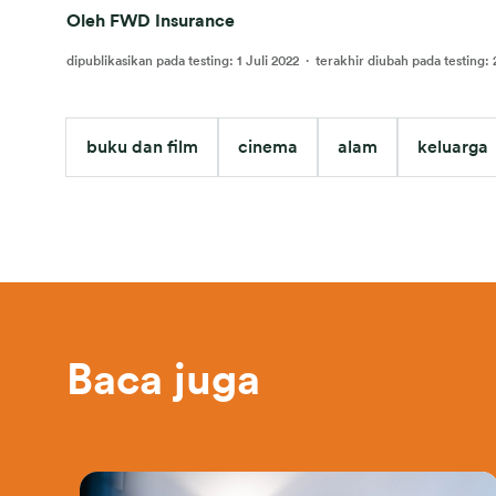
Oleh FWD Insurance
dipublikasikan pada testing
:
1 Juli 2022
·
terakhir diubah pada testing
:
buku dan film
cinema
alam
keluarga
Baca juga