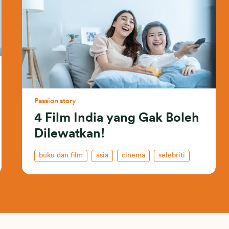
Passion story
4 Film India yang Gak Boleh
Dilewatkan!
buku dan film
asia
cinema
selebriti