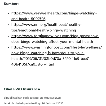
Sumber:
https://www.verywellhealth.com/binge-watching-
and-health-5092726
https://www.nm.org/healthbeat/healthy-
tips/emotional-health/binge-watching
https://www.forgingnewlives.com/blog-posts/how-
does-binge-watching-affect-your-mental-health
https://www.washingtonpost.com/lifestyle/wellness/
how-binge-watching-is-hazardous-to-your-
health/2019/05/31/03b0d70a-8220-11e9-bce7-
40b4105f7ca0_story.html
Oled FWD Insurance
dipublikasikan pada testing
:
25 Agustus 2021
terakhir diubah pada testing
:
26 Februari 2023