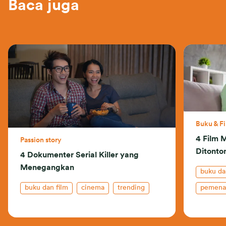
Baca juga
Buku & F
4 Film 
Passion story
Ditonto
4 Dokumenter Serial Killer yang
Menegangkan
buku da
buku dan film
cinema
trending
pemena