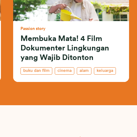
Passion story
Membuka Mata! 4 Film
Dokumenter Lingkungan
yang Wajib Ditonton
buku dan film
cinema
alam
keluarga