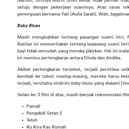
Namun, istrinya Murni (Irish Bella) tidak pernah ma
setuju dengan pekerjaan suaminya. Atas saran r
perempuan bernama Yati (Aulia Sarah). Wah, bagaima
Baby Blues
Masih mengisahkan tentang pasangan suami istri, 
Bastian ini menceritakan tentang sepasang suami istr
bayi tidak semudah yang mereka pikirkan. Hal ini m
ini memicu pertengkaran antara Dinda dan Andika.
Akibat pertengkaran tersebut, terjadi peristiwa uni
kembali ke tubuh masing-masing, mereka harus bel
terjadi, terutama sindrom 
baby blues
 yang dialami Din
Selain ke-3 film di atas, masih banyak rekomendasi film
Pamali
Pengabdi Setan 2
Teluh
Ku Kira Kau Rumah