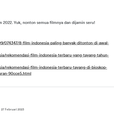
un 2022. Yuk, nonton semua filmnya dan dijamin seru!
/074347/8-film-indonesia-paling-banyak-ditonton-di-awal-
ia/rekomendasi-film-indonesia-terbaru-yang-tayang-tahun-
ia/rekomendasi-film-indonesia-terbaru-tayang-di-bioskop-
buran-90cce5.html
:
27 Februari 2023