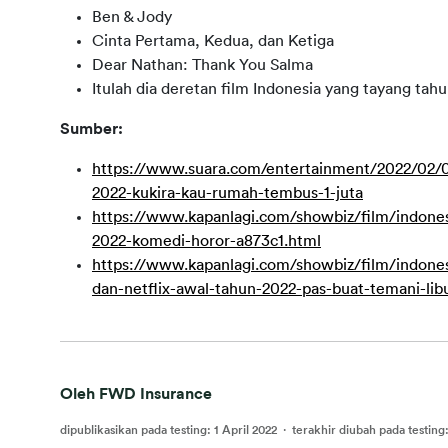
Ben & Jody
Cinta Pertama, Kedua, dan Ketiga
Dear Nathan: Thank You Salma
Itulah dia deretan film Indonesia yang tayang tah
Sumber:
https://www.suara.com/entertainment/2022/02/09
2022-kukira-kau-rumah-tembus-1-juta
https://www.kapanlagi.com/showbiz/film/indones
2022-komedi-horor-a873c1.html
https://www.kapanlagi.com/showbiz/film/indones
dan-netflix-awal-tahun-2022-pas-buat-temani-li
Oleh FWD Insurance
dipublikasikan pada testing
:
1 April 2022
·
terakhir diubah pada testing