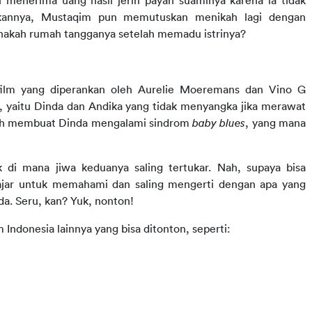
u menerima uang hasil jerih payah suaminya karena ia tidak 
ekannya, Mustaqim pun memutuskan menikah lagi dengan 
nakah rumah tangganya setelah memadu istrinya?
film yang diperankan oleh Aurelie Moeremans dan Vino G 
i, yaitu Dinda dan Andika yang tidak menyangka jika merawat 
alah membuat Dinda mengalami sindrom 
baby blues
, yang mana 
k di mana jiwa keduanya saling tertukar. Nah, supaya bisa 
ajar untuk memahami dan saling mengerti dengan apa yang 
da. Seru, kan? Yuk, nonton!
 Indonesia lainnya yang bisa ditonton, seperti: