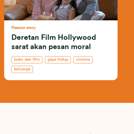
Passion story
Deretan Film Hollywood
sarat akan pesan moral
buku dan film
gaya hidup
cinema
keluarga