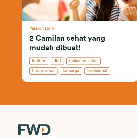
Passion story
2 Camilan sehat yang
mudah dibuat!
kuliner
diet
makanan sehat
hidup sehat
keluarga
tradisional
kesehatan