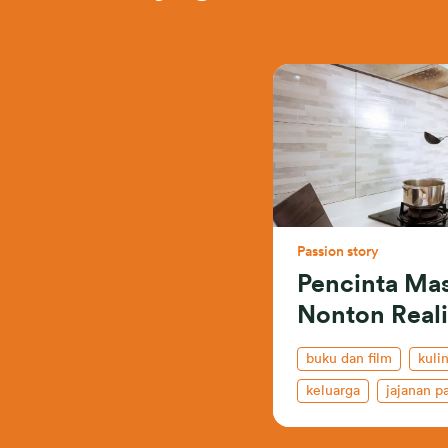
Passion story
Pencinta Ma
Nonton Reali
buku dan film
kuli
keluarga
jajanan p