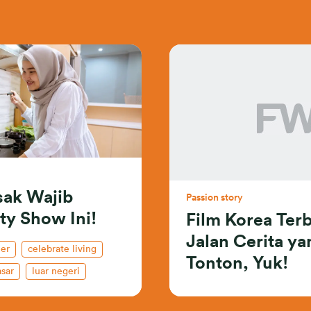
sak Wajib
Passion story
ty Show Ini!
Film Korea Ter
Jalan Cerita ya
ner
celebrate living
Tonton, Yuk!
asar
luar negeri