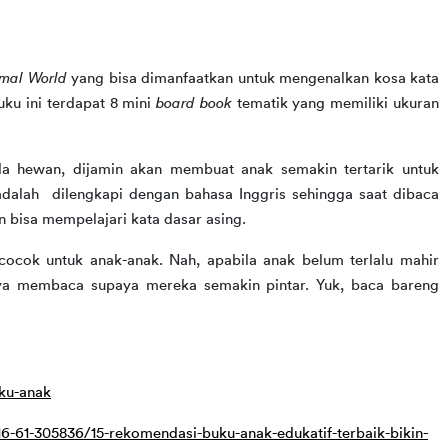
mal World
 yang bisa dimanfaatkan untuk mengenalkan kosa kata 
ku ini terdapat 8 mini 
board book
 tematik yang memiliki ukuran 
 hewan, dijamin akan membuat anak semakin tertarik untuk 
alah  dilengkapi dengan bahasa Inggris sehingga saat dibaca 
bisa mempelajari kata dasar asing.
cocok untuk anak-anak. Nah, apabila anak belum terlalu mahir 
 membaca supaya mereka semakin pintar. Yuk, baca bareng 
ku-anak
-61-305836/15-rekomendasi-buku-anak-edukatif-terbaik-bikin-