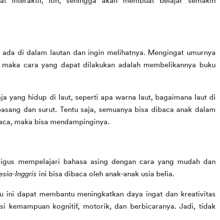
at interaktif, loh, sehingga akan membuat belajar semakin 
ada di dalam lautan dan ingin melihatnya. Mengingat umurnya 
masih begitu kecil untuk bisa menyelam ke dasar laut, maka cara yang dapat dilakukan adalah membelikannya buku 
 yang hidup di laut, seperti apa warna laut, bagaimana laut di 
asang dan surut. Tentu saja, semuanya bisa dibaca anak dalam 
baca, maka bisa mendampinginya. 
ligus mempelajari bahasa asing dengan cara yang mudah dan 
sia-Inggris
 ini bisa dibaca oleh anak-anak usia belia.
 ini dapat membantu meningkatkan daya ingat dan kreativitas 
 kemampuan kognitif, motorik, dan berbicaranya. Jadi, tidak 