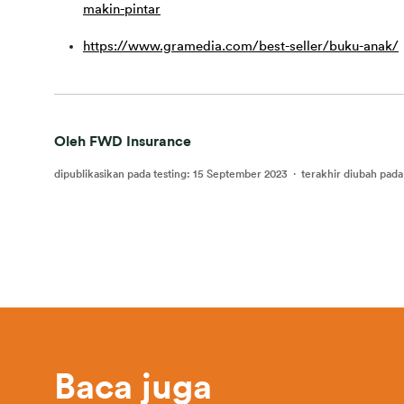
makin-pintar
https://www.gramedia.com/best-seller/buku-anak/
Oleh FWD Insurance
dipublikasikan pada testing
:
15 September 2023
·
terakhir diubah pada
Baca juga