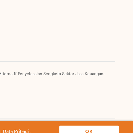
lternatif Penyelesaian Sengketa Sektor Jasa Keuangan.
2026 PT FWD Insurance Indonesia. All rights reserved.
n Data Pribadi
.
OK