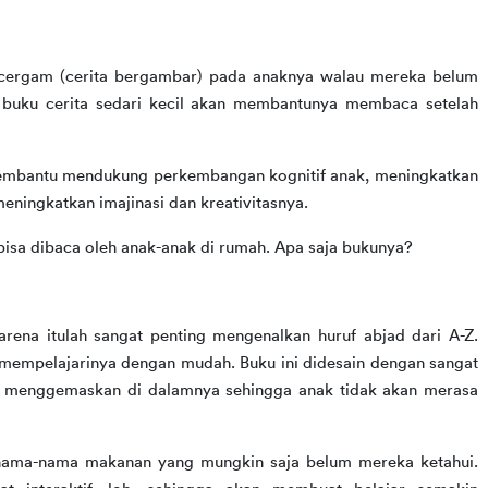
cergam (cerita bergambar) pada anaknya walau mereka belum 
uku cerita sedari kecil akan membantunya membaca setelah 
embantu mendukung perkembangan kognitif anak, meningkatkan 
eningkatkan imajinasi dan kreativitasnya.
bisa dibaca oleh anak-anak di rumah. Apa saja bukunya?
ena itulah sangat penting mengenalkan huruf abjad dari A-Z. 
 mempelajarinya dengan mudah. Buku ini didesain dengan sangat 
an menggemaskan di dalamnya sehingga anak tidak akan merasa 
nama-nama makanan yang mungkin saja belum mereka ketahui. 