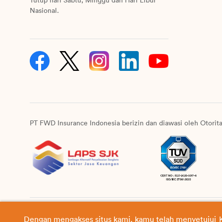
Tutup hari Sabtu, Minggu dan Hari Libur
Nasional.
PT FWD Insurance Indonesia berizin dan diawasi oleh Otorit
Sitemap
Sangkalan
Keamanan online
Kebijakan 
Dengan mengakses situs kami, kamu telah menyetujui