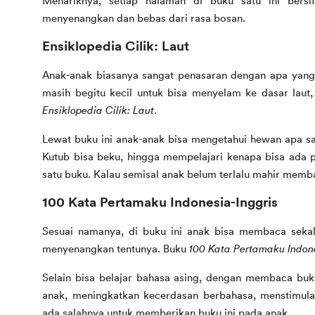
Menariknya, setiap halaman di buku satu ini bersif
menyenangkan dan bebas dari rasa bosan.
Ensiklopedia Cilik: Laut
Anak-anak biasanya sangat penasaran dengan apa yang 
Ensiklopedia Cilik: Laut
.
Lewat buku ini anak-anak bisa mengetahui hewan apa saja
Kutub bisa beku, hingga mempelajari kenapa bisa ada p
satu buku. Kalau semisal anak belum terlalu mahir mem
100 Kata Pertamaku Indonesia-Inggris
Sesuai namanya, di buku ini anak bisa membaca seka
menyenangkan tentunya. Buku 
100 Kata Pertamaku Indone
Selain bisa belajar bahasa asing, dengan membaca buku
anak, meningkatkan kecerdasan berbahasa, menstimulasi
ada salahnya untuk memberikan buku ini pada anak.