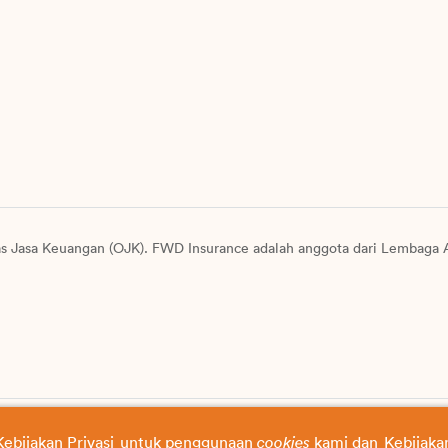
as Jasa Keuangan (OJK). FWD Insurance adalah anggota dari Lembaga A
data pribadi
© Copyright 
Kebijakan Privasi
untuk penggunaan
cookies
kami dan
Kebijaka