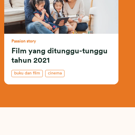
Passion story
Film yang ditunggu-tunggu
tahun 2021
buku dan film
cinema