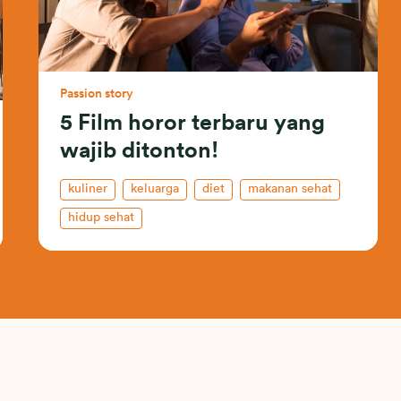
Passion story
5 Film horor terbaru yang
wajib ditonton!
kuliner
keluarga
diet
makanan sehat
hidup sehat