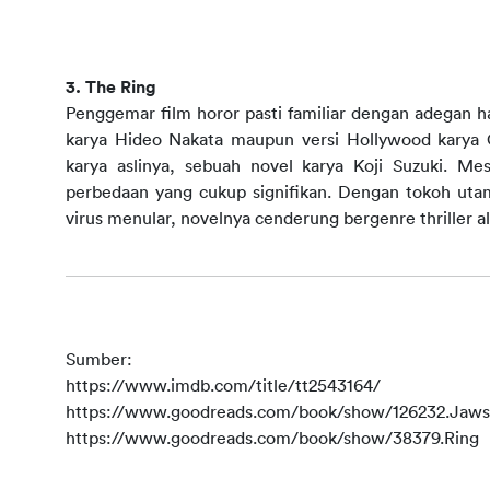
3. The Ring
Penggemar film horor pasti familiar dengan adegan ha
karya Hideo Nakata maupun versi Hollywood karya G
karya aslinya, sebuah novel karya Koji Suzuki. Me
perbedaan yang cukup signifikan. Dengan tokoh utam
virus menular, novelnya cenderung bergenre thriller alih
Sumber:
https://www.imdb.com/title/tt2543164/
https://www.goodreads.com/book/show/126232.Jaws
https://www.goodreads.com/book/show/38379.Ring