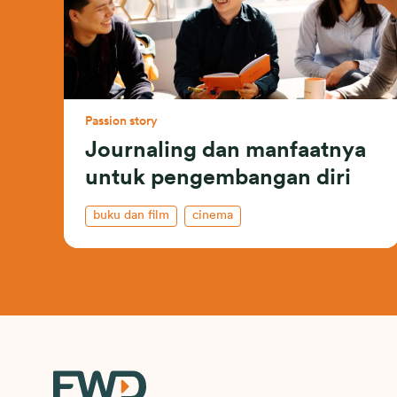
Passion story
Journaling dan manfaatnya
untuk pengembangan diri
buku dan film
cinema