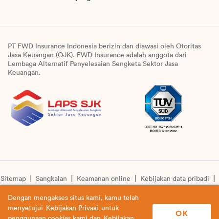
PT FWD Insurance Indonesia berizin dan diawasi oleh Otoritas
Jasa Keuangan (OJK). FWD Insurance adalah anggota dari
Lembaga Alternatif Penyelesaian Sengketa Sektor Jasa
Keuangan.
Sitemap
Sangkalan
Keamanan online
Kebijakan data pribadi
Pengumuman unit syariah
Informasi pengkinian layanan
Dengan mengakses situs kami, kamu telah
menyetujui
Kebijakan Privasi
untuk
© Copyright 2026 PT FWD Insurance Indonesia. All rights
OK
penggunaan
cookies
kami dan
Kebijakan