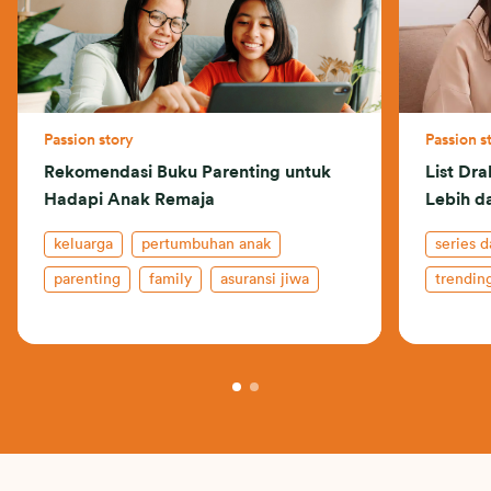
Passion story
Passion s
Rekomendasi Buku Parenting untuk
List Dr
Hadapi Anak Remaja
Lebih da
keluarga
pertumbuhan anak
series 
parenting
family
asuransi jiwa
trendin
buku dan film