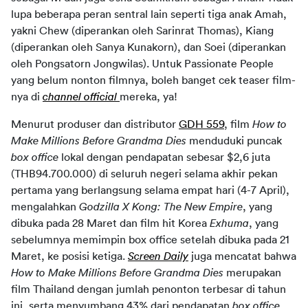
lupa beberapa peran sentral lain seperti tiga anak Amah, 
yakni Chew (diperankan oleh Sarinrat Thomas), Kiang 
(diperankan oleh Sanya Kunakorn), dan Soei (diperankan 
oleh Pongsatorn Jongwilas). Untuk Passionate People 
yang belum nonton filmnya, boleh banget cek teaser film-
nya di 
channel official 
mereka, ya!
Menurut produser dan distributor 
GDH 559
, film 
How to 
Make Millions Before Grandma Dies 
menduduki puncak 
box office
 lokal dengan pendapatan sebesar $2,6 juta 
(THB94.700.000) di seluruh negeri selama akhir pekan 
pertama yang berlangsung selama empat hari (4-7 April), 
mengalahkan 
Godzilla X Kong: The New Empire
, yang 
dibuka pada 28 Maret dan film hit Korea 
Exhuma
, yang 
sebelumnya memimpin box office setelah dibuka pada 21 
Maret, ke posisi ketiga. 
Screen Daily
juga mencatat bahwa 
How to Make Millions Before Grandma Dies 
merupakan 
film Thailand dengan jumlah penonton terbesar di tahun 
ini, serta menyumbang 43% dari pendapatan 
box office 