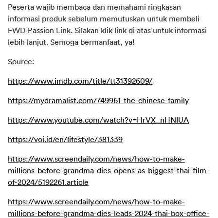
Peserta wajib membaca dan memahami ringkasan 
informasi produk sebelum memutuskan untuk membeli 
FWD Passion Link. Silakan klik link di atas untuk informasi 
lebih lanjut. Semoga bermanfaat, ya!
Source:
https://www.imdb.com/title/tt31392609/
https://mydramalist.com/749961-the-chinese-family
https://www.youtube.com/watch?v=HrVX_nHNIUA
https://voi.id/en/lifestyle/381339
https://www.screendaily.com/news/how-to-make-
millions-before-grandma-dies-opens-as-biggest-thai-film-
of-2024/5192261.article
https://www.screendaily.com/news/how-to-make-
millions-before-grandma-dies-leads-2024-thai-box-office-