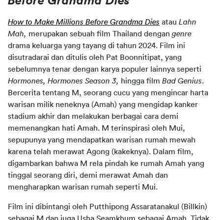
Before Grandma Dies
How to Make Millions Before Grandma Dies
atau 
Lahn 
Mah, 
merupakan sebuah film Thailand dengan 
genre
drama keluarga yang tayang di tahun 2024. Film ini 
disutradarai dan ditulis oleh Pat Boonnitipat, yang 
sebelumnya tenar dengan karya populer lainnya seperti 
Hormones, Hormones Season 3, 
hingga film 
Bad Genius
. 
Bercerita tentang M, seorang cucu yang mengincar harta 
warisan milik neneknya (Amah) yang mengidap kanker 
stadium akhir dan melakukan berbagai cara demi 
memenangkan hati Amah. M terinspirasi oleh Mui, 
sepupunya yang mendapatkan warisan rumah mewah 
karena telah merawat Agong (kakeknya). Dalam film, 
digambarkan bahwa M rela pindah ke rumah Amah yang 
tinggal seorang diri, demi merawat Amah dan 
mengharapkan warisan rumah seperti Mui.
Film ini dibintangi oleh Putthipong Assaratanakul (Billkin) 
sebagai M dan juga Usha Seamkhum sebagai Amah. Tidak 