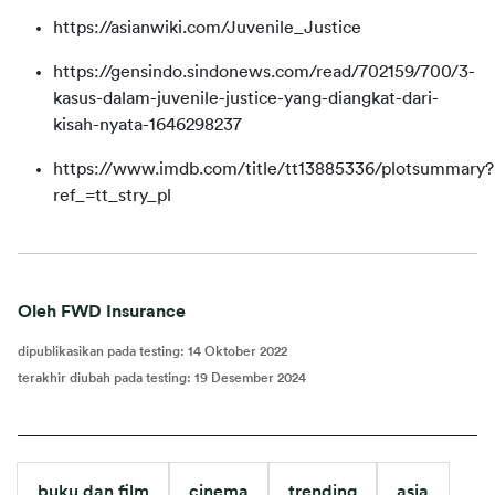
https://asianwiki.com/Juvenile_Justice
https://gensindo.sindonews.com/read/702159/700/3-
kasus-dalam-juvenile-justice-yang-diangkat-dari-
kisah-nyata-1646298237
https://www.imdb.com/title/tt13885336/plotsummary?
ref_=tt_stry_pl
Oleh FWD Insurance
dipublikasikan pada testing
:
14 Oktober 2022
terakhir diubah pada testing
:
19 Desember 2024
buku dan film
cinema
trending
asia