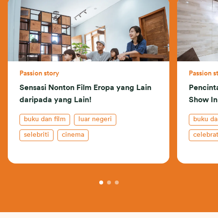
Passion story
Passion s
Sensasi Nonton Film Eropa yang Lain
Pencint
daripada yang Lain!
Show In
buku dan film
luar negeri
buku da
selebriti
cinema
celebrat
jajanan 