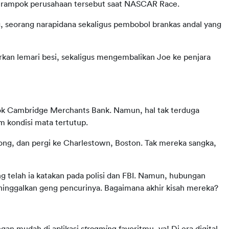
rampok perusahaan tersebut saat NASCAR Race. 
eorang narapidana sekaligus pembobol brankas andal yang 
n lemari besi, sekaligus mengembalikan Joe ke penjara 
k Cambridge Merchants Bank. Namun, hal tak terduga 
m kondisi mata tertutup. 
song, dan pergi ke Charlestown, Boston. Tak mereka sangka, 
telah ia katakan pada polisi dan FBI. Namun, hubungan 
nggalkan geng pencurinya. Bagaimana akhir kisah mereka?
gan mudah di aplikasi 
streaming
 favoritmu, ya! Di era digital 