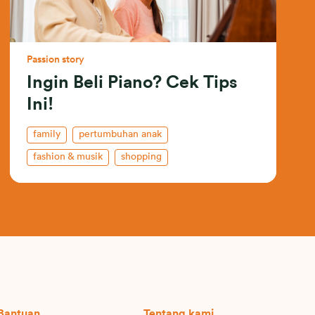
Passion story
Ingin Beli Piano? Cek Tips
Ini!
family
pertumbuhan anak
fashion & musik
shopping
celebrate living
Bantuan
Tentang kami