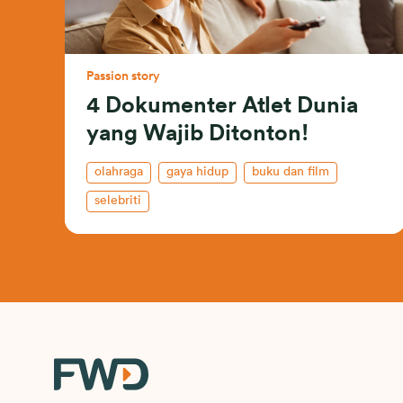
Passion story
4 Dokumenter Atlet Dunia
yang Wajib Ditonton!
olahraga
gaya hidup
buku dan film
selebriti