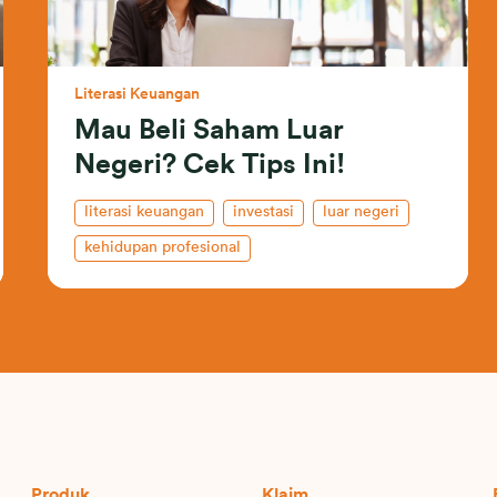
Literasi Keuangan
Mau Beli Saham Luar
Negeri? Cek Tips Ini!
literasi keuangan
investasi
luar negeri
kehidupan profesional
Produk
Klaim