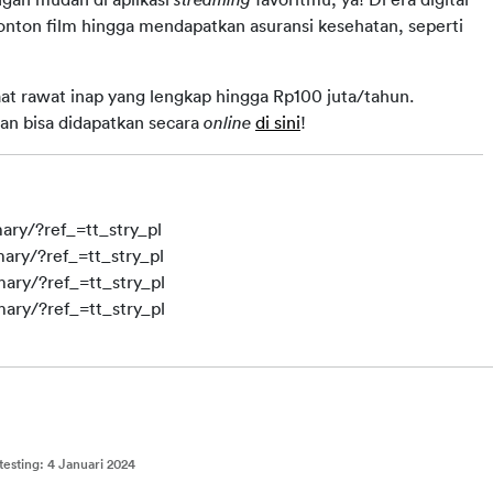
, dari menonton film hingga mendapatkan asuransi kesehatan, seperti 
aat rawat inap yang lengkap hingga Rp100 juta/tahun. 
an bisa didapatkan secara 
online
di sini
!
ry/?ref_=tt_stry_pl
ary/?ref_=tt_stry_pl
ary/?ref_=tt_stry_pl
ary/?ref_=tt_stry_pl
testing
:
4 Januari 2024