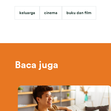
keluarga
cinema
buku dan film
Baca juga