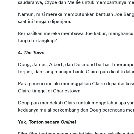
saudaranya, Clyde dan Mellie untuk membantunya me
Namun, misi mereka membutuhkan bantuan Joe Bang, s
saat ini tengah dipenjara. 
Berhasilkan mereka membawa Joe kabur, menghancurka
tanpa tertangkap?
4. 
The Town 
Doug, James, Albert, dan Desmond berhasil merampo
terjadi, dan sang manajer bank, Claire pun diculik dala
Para pencuri ini lalu meninggalkan Claire di pantai ko
Claire tinggal di Charlestown.
Doug pun mendekati Claire untuk mengetahui apa yang 
keduanya mulai berkembang dan Doug berencana meni
Yuk, Tonton secara 
Online
!
Film-film tentang pencurian ini bisa kamu saksikan den