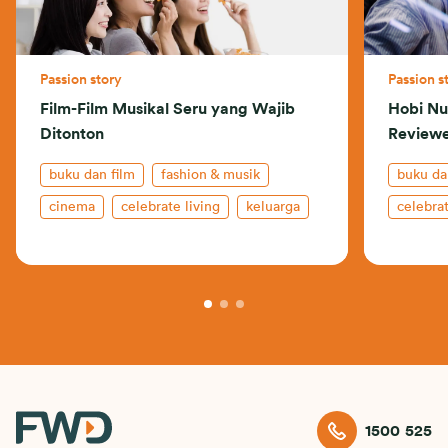
Passion story
Passion s
Film-Film Musikal Seru yang Wajib
Hobi Nu
Ditonton
Reviewe
buku dan film
fashion & musik
buku da
cinema
celebrate living
keluarga
celebrat
kehidup
1500 525