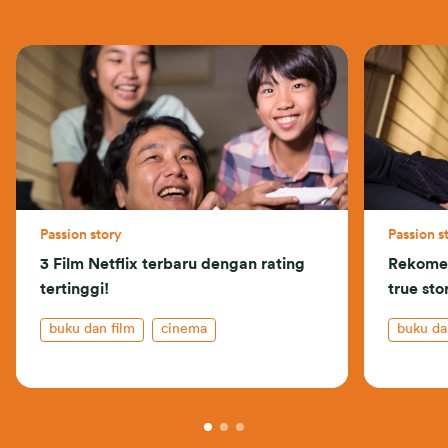
Passion story
Passion s
3 Film Netflix terbaru dengan rating
Rekomen
tertinggi!
true sto
buku dan film
cinema
buku da