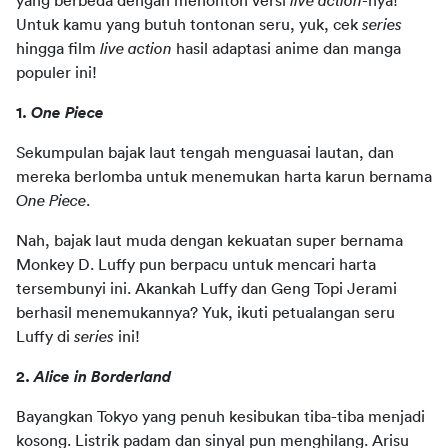
yang berbeda dengan menonton versi 
live action
-nya! 
Untuk kamu yang butuh tontonan seru, yuk, cek 
series
hingga film
 live action 
hasil adaptasi anime dan manga 
populer ini!
1.
 One Piece 
Sekumpulan bajak laut tengah menguasai lautan, dan 
mereka berlomba untuk menemukan harta karun bernama 
One Piece
. 
Nah, bajak laut muda dengan kekuatan super bernama 
Monkey D. Luffy pun berpacu untuk mencari harta 
tersembunyi ini. Akankah Luffy dan Geng Topi Jerami 
berhasil menemukannya? Yuk, ikuti petualangan seru 
Luffy di 
series
 ini!
2. 
Alice in Borderland 
Bayangkan Tokyo yang penuh kesibukan tiba-tiba menjadi 
kosong. Listrik padam dan sinyal pun menghilang. Arisu 