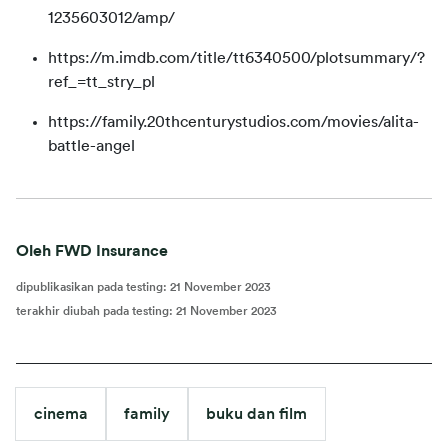
1235603012/amp/
https://m.imdb.com/title/tt6340500/plotsummary/?
ref_=tt_stry_pl
https://family.20thcenturystudios.com/movies/alita-
battle-angel
Oleh FWD Insurance
dipublikasikan pada testing
:
21 November 2023
terakhir diubah pada testing
:
21 November 2023
cinema
family
buku dan film