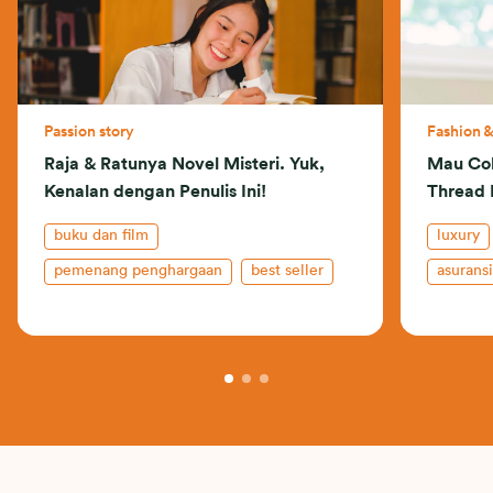
Passion story
Fashion 
Raja & Ratunya Novel Misteri. Yuk,
Mau Cob
Kenalan dengan Penulis Ini!
Thread L
buku dan film
luxury
pemenang penghargaan
best seller
asurans
novel
fashion