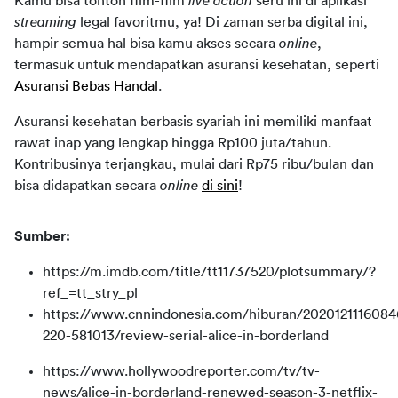
Kamu bisa tonton film-film
 live action
 seru ini di aplikasi 
streaming
 legal favoritmu, ya! Di zaman serba digital ini, 
hampir semua hal bisa kamu akses secara 
online
, 
termasuk untuk mendapatkan asuransi kesehatan, seperti 
Asuransi Bebas Handal
.
Asuransi kesehatan berbasis syariah ini memiliki manfaat 
rawat inap yang lengkap hingga Rp100 juta/tahun. 
Kontribusinya terjangkau, mulai dari Rp75 ribu/bulan dan 
bisa didapatkan secara 
online
di sini
!
Sumber:
https://m.imdb.com/title/tt11737520/plotsummary/?
ref_=tt_stry_pl
https://www.cnnindonesia.com/hiburan/2020121116084
220-581013/review-serial-alice-in-borderland
https://www.hollywoodreporter.com/tv/tv-
news/alice-in-borderland-renewed-season-3-netflix-