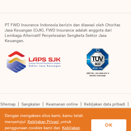
PT FWD Insurance Indonesia berizin dan diawasi oleh Otoritas
Jasa Keuangan (OJK). FWD Insurance adalah anggota dari
Lembaga Alternatif Penyelesaian Sengketa Sektor Jasa
Keuangan.
Sitemap
Sangkalan
Keamanan online
Kebijakan data pribadi
Pengumuman unit syariah
Informasi pengkinian layanan
Dengan mengakses situs kami, kamu telah
menyetujui
Kebijakan Privasi
untuk
© Copyright 2026 PT FWD Insurance Indonesia. All rights
OK
penggunaan
cookies
kami dan
Kebijakan