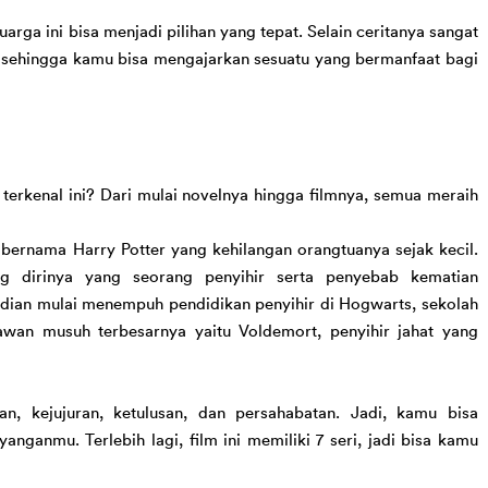
arga ini bisa 
menjadi pilihan yang tepat. 
Selain 
ceritanya sangat 
i sehingga kamu bisa mengajarkan sesuatu yang bermanfaat bagi
terkenal ini? 
Dari mulai novelnya hingga filmnya, semua meraih 
 bernama Harry Potter
 yang kehilangan orangtuanya sejak kecil. 
g dirinya yang seorang penyihir serta penyebab kematian 
udian mulai menempuh pendidikan penyihir di Hogwarts, sekolah 
awan musuh terbesarnya yaitu Voldemort, penyihir jahat yang 
an, 
kejujuran, ketulusan, dan persahabatan. 
Jadi, kamu bisa 
ayanganmu
. 
Terlebih lagi, film ini memiliki 7 seri, jadi bisa kamu 