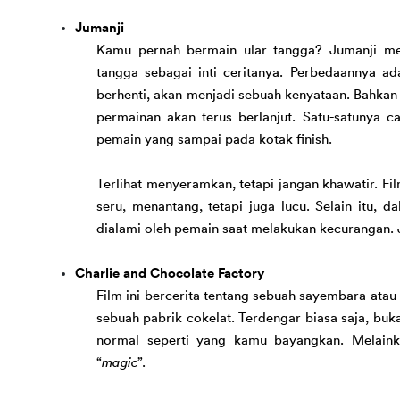
Jumanji
Kamu pernah bermain ular tangga? 
Jumanji me
tangga sebagai inti ceritanya. Perbedaannya a
berhenti, akan menjadi sebuah kenyataan. Bahkan 
permainan akan terus 
berlanjut. 
Satu-satunya c
pemain yang sampai pada kotak finish.
Terlihat menyeramkan, tetapi jangan khawatir. 
Fi
seru, menantang, tetapi juga lucu. Selain itu, 
dialami oleh pemain saat melakukan kecurangan. J
Charlie and Chocolate Factory
Film ini bercerita tentang sebuah sayembara ata
sebuah pabrik cokelat. 
Terdengar biasa saja, buk
normal seperti yang kamu bayangkan. Melainka
“
magic
”.