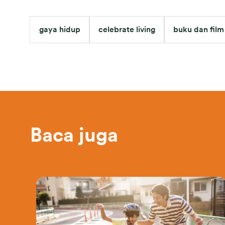
gaya hidup
celebrate living
buku dan film
Baca juga