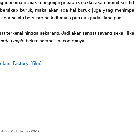
ang menemani anak mengunjungi pabrik coklat akan memiliki sifat 
bersikap buruk, maka akan ada hal buruk juga yang menimpa 
 agar selalu bersikap baik di mana pun dan pada siapa pun.
at terkenal hingga sekarang.
Jadi akan sangat sayang sekali jika
onate people 
belum sempat menontonnya.
olate_Factory_(film)
esting
:
25 Februari 2023