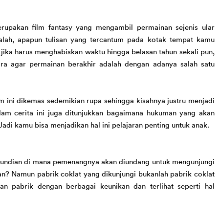
rupakan film fantasy yang mengambil permainan sejenis ular 
dalah, apapun tulisan yang tercantum pada kotak tempat kamu 
jika haru
s
 menghabiskan waktu hingga belasan tahun sekali pun, 
ara agar permainan berakhir adalah dengan adanya salah satu 
lm ini dikemas sedemikian rupa sehingga kisahnya justru menjadi 
dalam cerita ini juga ditunjukkan bagaimana hukuman yang akan 
adi kamu bisa menjadikan hal ini pelajaran penting untuk
 anak
.
u undian di mana pemenangnya akan diundang untuk mengunjungi 
an? 
Namun 
pabrik coklat yang dikunjungi bukanlah pabrik coklat 
n pabrik dengan berbagai keunikan dan terlihat seperti hal 