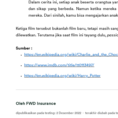
Dalam cerita ini, setiap anak beserta orangtua y
dan sikap yang berbeda. 
Namun ketika mereka 
mereka. Dari sinilah, kamu bisa mengajarkan anak
Ketiga film tersebut bukanlah film baru, tetapi 
masih sang
dilewatkan
. Terutama jika saat film ini tayang dulu, 
p
a
ssi
Sumber :
https://en.wikipedia.org/wiki/Charlie_and_the_Choc
https://www.imdb.com/title/tt0113497/
https://en.wikipedia.org/wiki/Harry_Potter
Oleh FWD Insurance
dipublikasikan pada testing
:
2 Desember 2022
·
terakhir diubah pada t