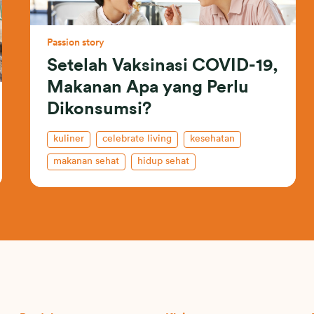
Passion story
Setelah Vaksinasi COVID-19,
Makanan Apa yang Perlu
Dikonsumsi?
kuliner
celebrate living
kesehatan
makanan sehat
hidup sehat
asuransi kesehatan
indonesia