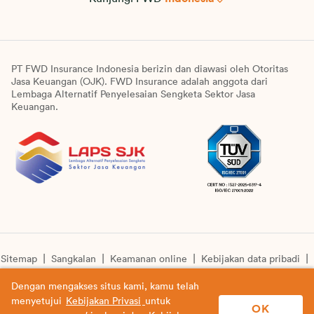
PT FWD Insurance Indonesia berizin dan diawasi oleh Otoritas
Jasa Keuangan (OJK). FWD Insurance adalah anggota dari
Lembaga Alternatif Penyelesaian Sengketa Sektor Jasa
Keuangan.
Sitemap
Sangkalan
Keamanan online
Kebijakan data pribadi
Pengumuman unit syariah
Informasi pengkinian layanan
Dengan mengakses situs kami, kamu telah
menyetujui
Kebijakan Privasi
untuk
© Copyright 2026 PT FWD Insurance Indonesia. All rights
OK