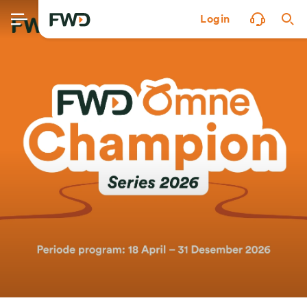
Login