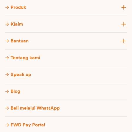
perwakilannya termasuk agen dan tenaga
Produk
pemasar untuk melakukan Pemrosesan
Data Pribadi dalam rangka:
Klaim
a. penyediaan produk dan/atau layanan
FWD Insurance, termasuk atas proses-
Bantuan
proses terkait dengan pemasaran,
penerimaan, seleksi risiko, pemeliharaan,
pengelolaan, pengoperasian, klaim,
Tentang kami
penanganan keluhan, pembatalan atau
penutupan polis;
Speak up
b. memelihara, memroses dan mengelola
akun Saya dan/atau Kami, untuk
Blog
menerapkan dan memberlakukan
permintaan dan/atau transaksi
Beli melalui WhatsApp
sehubungan dengan produk dan/atau
layanan FWD Insurance;
FWD Pay Portal
c. memberi tahu tentang produk, layanan,