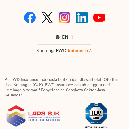
acara, program, promosi, dan/atau survey;
d. merancang dan mengembangkan
produk dan/atau layanan FWD Insurance;
e. mematuhi undang-undang dan
EN
peraturan yang berlaku atau kewajiban
hukum lainnya baik yang berlaku di
Kunjungi FWD
Indonesia
wilayah hukum Indonesia atau di wilayah
hukum negara lain di mana afiliasi FWD
Insurance menjalankan kegiatan
usahanya;
PT FWD Insurance Indonesia berizin dan diawasi oleh Otoritas
Jasa Keuangan (OJK). FWD Insurance adalah anggota dari
f. melakukan analisis data, pencocokan
Lembaga Alternatif Penyelesaian Sengketa Sektor Jasa
data dan/atau penelitian yang dilakukan
Keuangan.
oleh FWD Insurance dan/atau lembaga
lainnya; dan/atau
g. tujuan lain yang diberitahukan oleh
FWD Insurance dan/atau perwakilannya