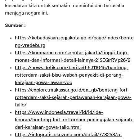
kesadaran kita untuk semakin mencintai dan berusaha
menjaga negara ini.
Sumber :
https://kebudayaan.jogjakota.go.id/page/index/bente
ng-vredeburg
https://kumparan.com/seputar-jakarta/tinggi-tugu-
monas-dan-informasi-detail-lainnya-21SEQrRVp26/2
https://news.detik.com/berita/d-5311045/benteng-
rotterdam-saksi-bisu-wabah-penyakit-di-perang-
kerajaan-gowa-lawan-voc
https://explore.makassar.go.id/en_gb/benteng-fort-
rotterdam-saksi-sejarah-perlawanan-kerajaan-gowa-
tallo/
https://www.indonesia.travel/id/id/ide-
liburan/benteng-fort-rotterdam-peninggalan-sejarah-
dari-kerajaan-gowa-tallo.html
https://infografis.okezone.com/detail/778258/5-