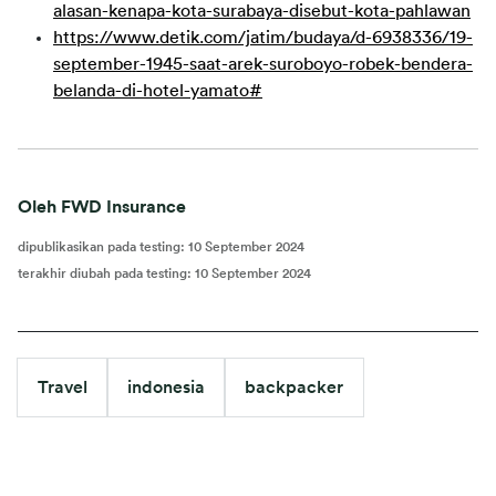
alasan-kenapa-kota-surabaya-disebut-kota-pahlawan
https://www.detik.com/jatim/budaya/d-6938336/19-
september-1945-saat-arek-suroboyo-robek-bendera-
belanda-di-hotel-yamato#
Oleh FWD Insurance
dipublikasikan pada testing
:
10 September 2024
terakhir diubah pada testing
:
10 September 2024
Travel
indonesia
backpacker