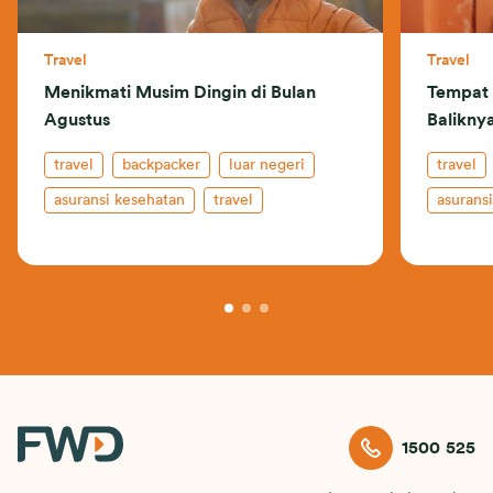
Travel
Travel
Menikmati Musim Dingin di Bulan
Tempat 
Agustus
Balikny
travel
backpacker
luar negeri
travel
asuransi kesehatan
travel
asurans
1500 525