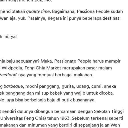
 menciptakan 
quality time
. Bagaimana, Passiona People sudah 
wan aja, yuk. Pasalnya, negara ini punya beberapa 
destinasi 
 ini, ya!
ja baju sepuasnya? Maka, Passionate People harus mampir 
ari Wikipedia, Feng Chia Market merupakan pasar malam 
treetfood
-nya yang menjual berbagai makanan.
g 
barbeque
, mochi panggang, gurita, udang, cumi, aneka 
bek panggang dan mi sup bebek yang wajib untuk dicoba. 
le juga bisa berbelanja baju di butik busananya.
 sendiri dulunya dibangun bersamaan dengan Sekolah Tinggi 
Universitas Feng Chia) tahun 1963. Sebelum terkenal seperti 
 makanan dan minuman yang berdiri di sepanjang jalan Wen 