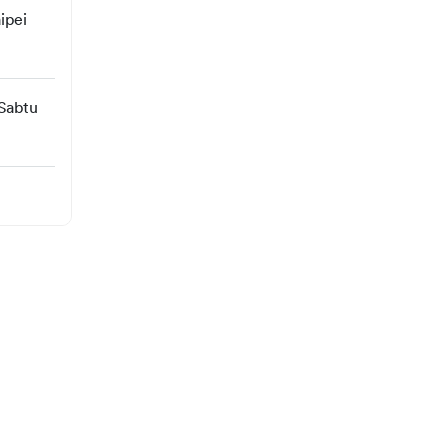
ipei 
abtu 