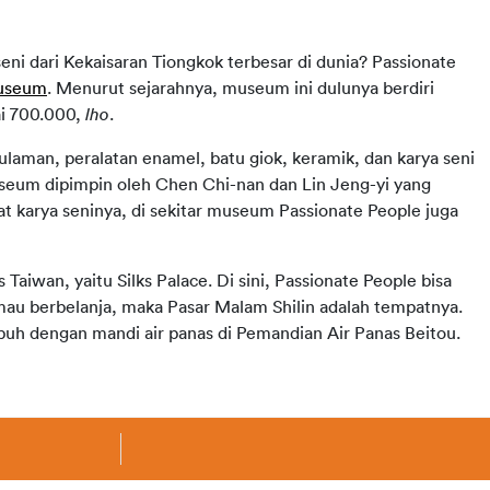
ni dari Kekaisaran Tiongkok terbesar di dunia? Passionate 
Museum
. Menurut sejarahnya, museum ini dulunya berdiri 
i 700.000, 
lho
.
sulaman, peralatan enamel, batu giok, keramik, dan karya seni 
useum dipimpin oleh Chen Chi-nan dan Lin Jeng-yi yang 
at karya seninya, di sekitar museum Passionate People juga 
aiwan, yaitu Silks Palace. Di sini, Passionate People bisa 
u berbelanja, maka Pasar Malam Shilin adalah tempatnya. 
ubuh dengan mandi air panas di Pemandian Air Panas Beitou.