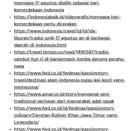
mengapa-17-agustus-dipilih-sebagai-hari-
kemerdekaan-indonesia
https://indonesiabaik.id/videografis/mengapa-hari-
kemerdekaan-perlu-dirayakan
https://www.indonesia.travel/id/id/ide-
liburan/tradisi-unik-17-agustus-an-di-berbagai-
daerah-di-indonesia.html
https://travel.tempo.co/read/1490587/tradisi-
sambut-hut-ri-di-banjarmasin-lomba-dayung-perahu-
naga
https://www.fwd.co.id/fwdmax/passionstory-
travel/destinasi-alam-indonesia-pulau-kei-kecil-yang-
memesona/
https://www.aman.or.id/story/mengenal-seni-
tradisional-perisean-dari-masyarakat-adat-sasak
https://www.fwd.co.id/id/fwdmax/passionstory-
culinary/Deretan-Kuliner-Khas-Jawa-Timur-yang-
Legendaris/
https://www.fwd.co.id/fwdmax/passionstory-