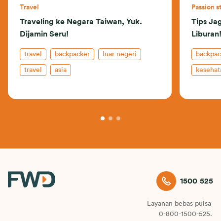
Travel
Passion s
Traveling ke Negara Taiwan, Yuk.
Tips Ja
Dijamin Seru!
Liburan
travel
backpacker
luar negeri
backpac
travel
asia
kesehat
1500 525
Layanan bebas pulsa
0-800-1500-525.